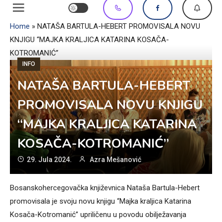
Home
»
NATAŠA BARTULA-HEBERT PROMOVISALA NOVU
KNJIGU “MAJKA KRALJICA KATARINA KOSAČA-
KOTROMANIĆ”
INFO
NATAŠA BARTULA-HEBERT
PROMOVISALA NOVU KNJIGU
“MAJKA KRALJICA KATARINA
KOSAČA-KOTROMANIĆ”
29. Jula 2024.
Azra Mešanović
Bosanskohercegovačka književnica Nataša Bartula-Hebert
promovisala je svoju novu knjigu “Majka kraljica Katarina
Kosača-Kotromanić” upriličenu u povodu obilježavanja