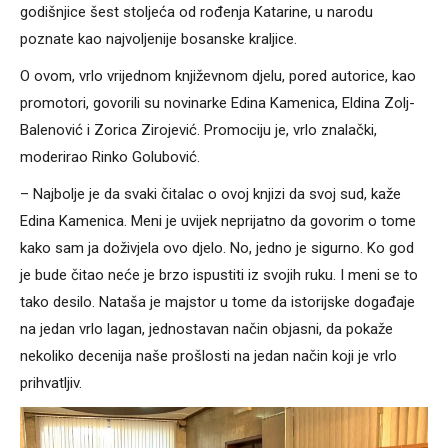
godišnjice šest stoljeća od rođenja Katarine, u narodu
poznate kao najvoljenije bosanske kraljice.
O ovom, vrlo vrijednom književnom djelu, pored autorice, kao
promotori, govorili su novinarke Edina Kamenica, Eldina Zolj-
Balenović i Zorica Zirojević. Promociju je, vrlo znalački,
moderirao Rinko Golubović.
– Najbolje je da svaki čitalac o ovoj knjizi da svoj sud, kaže
Edina Kamenica. Meni je uvijek neprijatno da govorim o tome
kako sam ja doživjela ovo djelo. No, jedno je sigurno. Ko god
je bude čitao neće je brzo ispustiti iz svojih ruku. I meni se to
tako desilo. Nataša je majstor u tome da istorijske događaje
na jedan vrlo lagan, jednostavan način objasni, da pokaže
nekoliko decenija naše prošlosti na jedan način koji je vrlo
prihvatljiv.