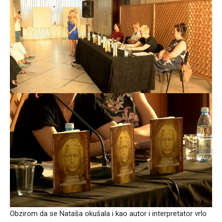
Obzirom da se Nataša okušala i kao autor i interpretator vrlo