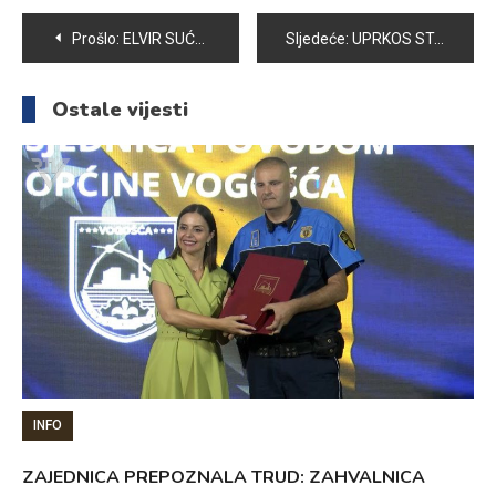
Navigacija
Prošlo:
ELVIR SUĆESKA DOBITNIK ZAHVALNICE OPĆINE VOGOŠĆA
Sljedeće:
UPRKOS STALNIM POSKUPLJENJIMA PIJACA U VOGOŠĆI BOGATA PONUDOM
članaka
Ostale vijesti
INFO
ZAJEDNICA PREPOZNALA TRUD: ZAHVALNICA