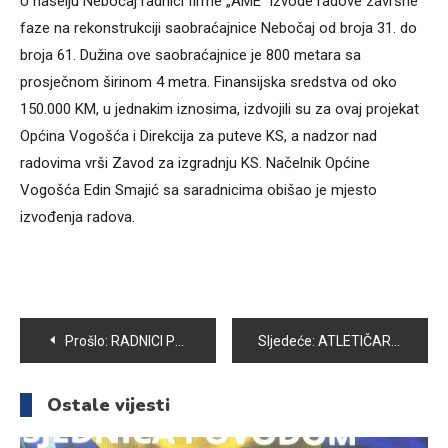
U naselju Nebočaj radnici firme „AME“ izvode radove završne
faze na rekonstrukciji saobraćajnice Nebočaj od broja 31. do
broja 61. Dužina ove saobraćajnice je 800 metara sa
prosječnom širinom 4 metra. Finansijska sredstva od oko
150.000 KM, u jednakim iznosima, izdvojili su za ovaj projekat
Općina Vogošća i Direkcija za puteve KS, a nadzor nad
radovima vrši Zavod za izgradnju KS. Načelnik Općine
Vogošća Edin Smajić sa saradnicima obišao je mjesto
izvođenja radova.
Navigacija
Prošlo:
RADNICI PREDUZEĆA „PARK“ U VOGOŠĆI VRŠE UREĐENJE KROŠNJI STABALA
Sljedeće:
ATLETIČARI VOGOŠĆE ZABILJEŽILI ZAPAŽEN NASTUP NA MEĐUNARODNOM MITINGU U ČITLUKU
članaka
Ostale vijesti