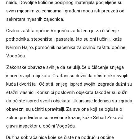
naiđu. Dovoljne količine posipnog materijala podjeljene su
svim mjesnim zajednicama i građani mogu isti preuzeti od
sekretara mjesnih zajednica.
Civilna zaštita općine Vogošća zadužena je za čišćenje
pothodnika, stepeništa i pasarela, što su oni i učinili, kaže
Nermin Hajro, pomoćnik načelnika za civilnu zaštitu općine
Vogošća.
Zakonske obaveze svih je da se uključe u čišćenje snijega
ispred svojih objekata. Građani su dužni da očiste oko svojih
kuća i dvorišta. Očistiti snijeg ispred svojih zagrada dužni su
etažni vlasnici. Korisnici poslovnih objekata također su dužni
da očiste ispred svojih objekata. Uklanjanje ledenica sa zgrada
obavezni su učiniti upravitelji. Za sve one koji se ogluše o
zakon predviđene su novčane kazne, kaže Sehad Zeković
glavni inspektor u općini Vogošća.
Dužina sobraćajnica koje se čiste na području općine