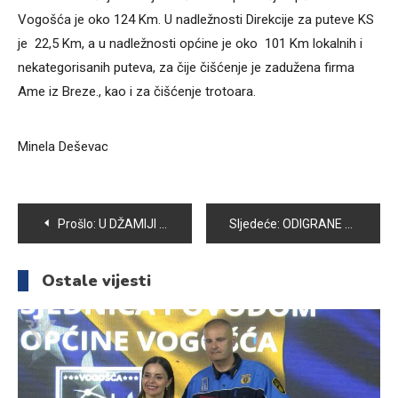
Vogošća je oko 124 Km. U nadležnosti Direkcije za puteve KS
je 22,5 Km, a u nadležnosti općine je oko 101 Km lokalnih i
nekategorisanih puteva, za čije čišćenje je zadužena firma
Ame iz Breze., kao i za čišćenje trotoara.
Minela Deševac
Navigacija
Prošlo:
U DŽAMIJI U VOGOŠI ODRŽAN MEVLUD ZA ŽENE
Sljedeće:
ODIGRANE UTAKMICE 9. KOLA MALONOGOMETNE LIGE VETERANA VOGOŠĆA 2015/2016
članaka
Ostale vijesti