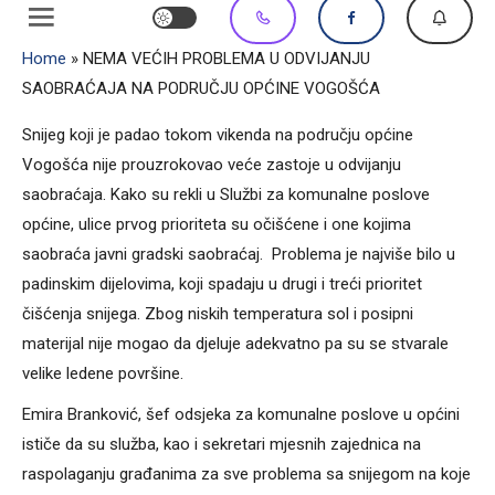
Home
»
NEMA VEĆIH PROBLEMA U ODVIJANJU
SAOBRAĆAJA NA PODRUČJU OPĆINE VOGOŠĆA
Snijeg koji je padao tokom vikenda na području općine
Vogošća nije prouzrokovao veće zastoje u odvijanju
saobraćaja. Kako su rekli u Službi za komunalne poslove
općine, ulice prvog prioriteta su očišćene i one kojima
saobraća javni gradski saobraćaj. Problema je najviše bilo u
padinskim dijelovima, koji spadaju u drugi i treći prioritet
čišćenja snijega. Zbog niskih temperatura sol i posipni
materijal nije mogao da djeluje adekvatno pa su se stvarale
velike ledene površine.
Emira Branković, šef odsjeka za komunalne poslove u općini
ističe da su služba, kao i sekretari mjesnih zajednica na
raspolaganju građanima za sve problema sa snijegom na koje