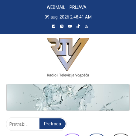
Skip
WEBMAIL
PRIJAVA
to
09 aug, 2026
2:48:42 AM
content
RADIO TELEVIZIJA VOGOŠĆA
Pretraga: