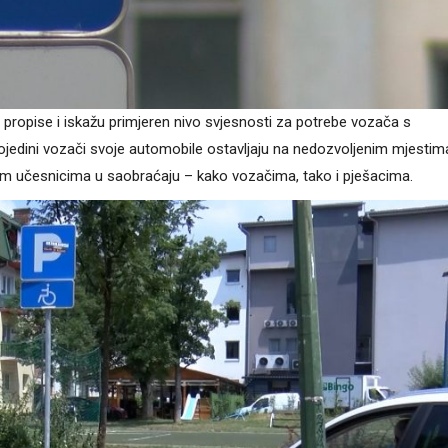
propise i iskažu primjeren nivo svjesnosti za potrebe vozača s
ojedini vozači svoje automobile ostavljaju na nedozvoljenim mjestim
im učesnicima u saobraćaju – kako vozačima, tako i pješacima.