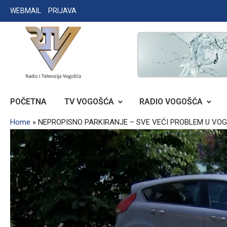
Skip
WEBMAIL
PRIJAVA
to
content
RADIO TELEVIZIJA VOGOŠĆA
POČETNA
TV VOGOŠĆA
RADIO VOGOŠĆA
Home
»
NEPROPISNO PARKIRANJE – SVE VEĆI PROBLEM U VO