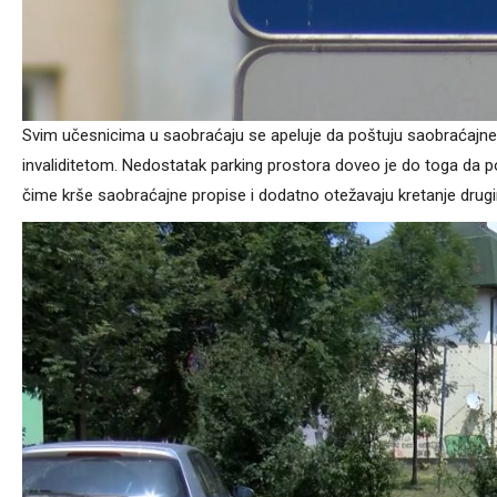
Svim učesnicima u saobraćaju se apeluje da poštuju saobraćajne 
invaliditetom. Nedostatak parking prostora doveo je do toga da p
čime krše saobraćajne propise i dodatno otežavaju kretanje drug