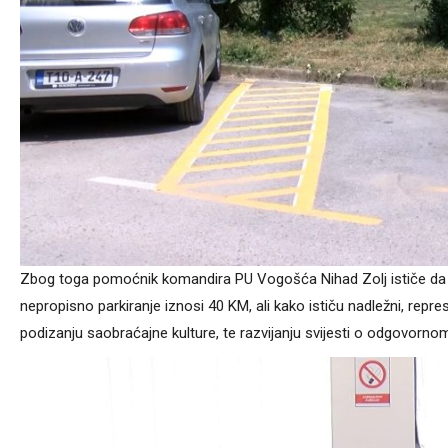
Zbog toga pomoćnik komandira PU Vogošća Nihad Zolj ističe da pol
nepropisno parkiranje iznosi 40 KM, ali kako ističu nadležni, repre
podizanju saobraćajne kulture, te razvijanju svijesti o odgovorn