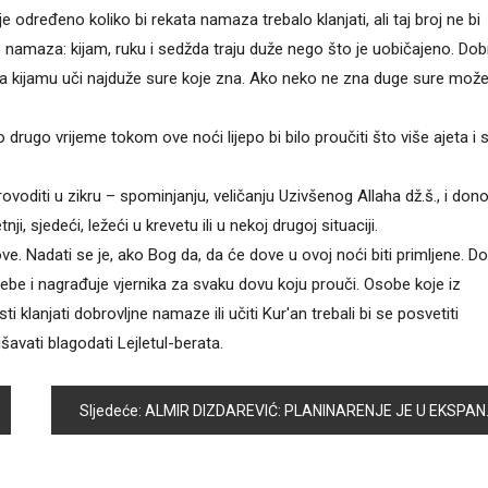
e određeno koliko bi rekata namaza trebalo klanjati, ali taj broj ne bi
o namaza: kijam, ruku i sedžda traju duže nego što je uobičajeno. Dob
a kijamu uči najduže sure koje zna. Ako neko ne zna duge sure može 
 drugo vrijeme tokom ove noći lijepo bi bilo proučiti što više ajeta i 
ovoditi u zikru – spominjanju, veličanju Uzivšenog Allaha dž.š., i don
 sjedeći, ležeći u krevetu ili u nekoj drugoj situaciji.
. Nadati se je, ako Bog da, da će dove u ovoj noći biti primljene. Do
rebe i nagrađuje vjernika za svaku dovu koju prouči. Osobe koje iz
klanjati dobrovljne namaze ili učiti Kur'an trebali bi se posvetiti
šavati blagodati Lejletul-berata.
Sljedeće:
ALMIR DIZDAREVIĆ: PLANINARENJE JE U EKSPANZIJI, PLANINE PRUŽAJU NEOPISIVE OSJEĆAJE