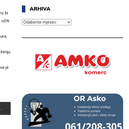
ARHIVA
ro bi
učiti
ARHIVA
sura
ošenju
va je