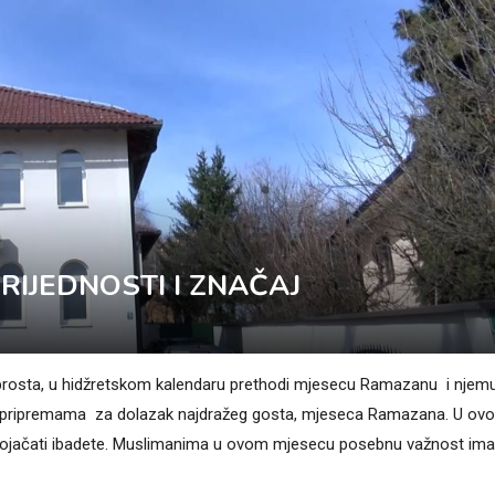
VRIJEDNOSTI I ZNAČAJ
prosta, u hidžretskom kalendaru prethodi mjesecu Ramazanu i njem
ugim pripremama za dolazak najdražeg gosta, mjeseca Ramazana. U ov
o pojačati ibadete. Muslimanima u ovom mjesecu posebnu važnost ima