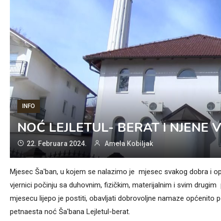
INFO
NOĆ LEJLETUL- BERAT I NJENE 
22. Februara 2024.
Amela Kobiljak
Mjesec Ša'ban, u kojem se nalazimo je mjesec svakog dobra i o
vjernici počinju sa duhovnim, fizičkim, materijalnim i svim dr
mjesecu lijepo je postiti, obavljati dobrovoljne namaze općenit
petnaesta noć Ša'bana Lejletul-berat.