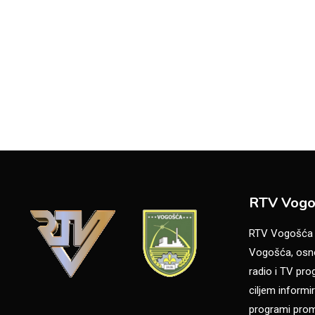
RTV Vogo
RTV Vogošća je
Vogošća, osno
radio i TV pr
ciljem informir
programi promo