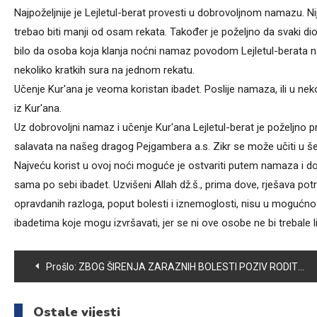
Najpoželjnije je Lejletul-berat provesti u dobrovoljnom namazu. Nij
trebao biti manji od osam rekata. Također je poželjno da svaki di
bilo da osoba koja klanja noćni namaz povodom Lejletul-berata n
nekoliko kratkih sura na jednom rekatu.
Učenje Kur'ana je veoma koristan ibadet. Poslije namaza, ili u neko
iz Kur'ana.
Uz dobrovoljni namaz i učenje Kur'ana Lejletul-berat je poželjno pr
salavata na našeg dragog Pejgambera a.s. Zikr se može učiti u šetnji,
Najveću korist u ovoj noći moguće je ostvariti putem namaza i dove
sama po sebi ibadet. Uzvišeni Allah dž.š., prima dove, rješava pot
opravdanih razloga, poput bolesti i iznemoglosti, nisu u mogućnosti 
ibadetima koje mogu izvršavati, jer se ni ove osobe ne bi trebale li
Navigacija
Prošlo:
ZBOG ŠIRENJA ZARAZNIH BOLESTI POZIV RODITELJIMA DA VAKCINIŠU DJECU
članaka
Ostale vijesti