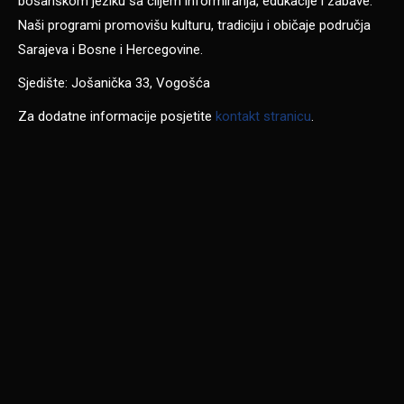
bosanskom jeziku sa ciljem informiranja, edukacije i zabave.
Naši programi promovišu kulturu, tradiciju i običaje područja
Sarajeva i Bosne i Hercegovine.
Sjedište: Jošanička 33, Vogošća
Za dodatne informacije posjetite
kontakt stranicu
.