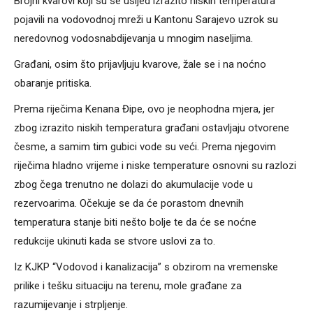
Brojni kvarovi koji su se usljed izrazito niskih temperatura
pojavili na vodovodnoj mreži u Kantonu Sarajevo uzrok su
neredovnog vodosnabdijevanja u mnogim naseljima.
Građani, osim što prijavljuju kvarove, žale se i na noćno
obaranje pritiska.
Prema riječima Kenana Đipe, ovo je neophodna mjera, jer
zbog izrazito niskih temperatura građani ostavljaju otvorene
česme, a samim tim gubici vode su veći. Prema njegovim
riječima hladno vrijeme i niske temperature osnovni su razlozi
zbog čega trenutno ne dolazi do akumulacije vode u
rezervoarima. Očekuje se da će porastom dnevnih
temperatura stanje biti nešto bolje te da će se noćne
redukcije ukinuti kada se stvore uslovi za to.
Iz KJKP “Vodovod i kanalizacija” s obzirom na vremenske
prilike i tešku situaciju na terenu, mole građane za
razumijevanje i strpljenje.