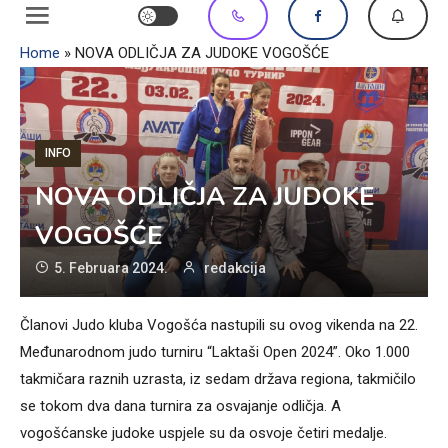
Home
»
NOVA ODLIČJA ZA JUDOKE VOGOŠĆE
INFO
NOVA ODLIČJA ZA JUDOKE
VOGOŠĆE
5. Februara 2024.
redakcija
Članovi Judo kluba Vogošća nastupili su ovog vikenda na 22.
Međunarodnom judo turniru “Laktaši Open 2024”. Oko 1.000
takmičara raznih uzrasta, iz sedam država regiona, takmičilo
se tokom dva dana turnira za osvajanje odličja. A
vogošćanske judoke uspjele su da osvoje četiri medalje.