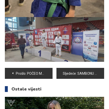
Navigacija
Prošlo:
POČEO MALONOGOMETNI TURNIR “VOGOŠĆA 2024”
Sljedeće:
SAMBONU DVIJE MEDALJE SA SENIORSKOG PRVENSTVA BOSNE I HERCEGOVINE
članaka
Ostale vijesti