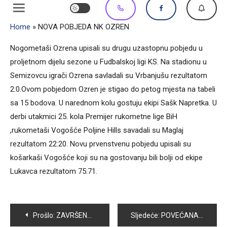
Home
»
NOVA POBJEDA NK OZREN
Nogometaši Ozrena upisali su drugu uzastopnu pobjedu u
proljetnom dijelu sezone u Fudbalskoj ligi KS. Na stadionu u
Semizovcu igrači Ozrena savladali su Vrbanjušu rezultatom
2:0.Ovom pobjedom Ozren je stigao do petog mjesta na tabeli
sa 15 bodova. U narednom kolu gostuju ekipi Sašk Napretka. U
derbi utakmici 25. kola Premijer rukometne lige BiH
,rukometaši Vogošće Poljine Hills savadali su Maglaj
rezultatom 22:20. Novu prvenstvenu pobjedu upisali su
košarkaši Vogošće koji su na gostovanju bili bolji od ekipe
Lukavca rezultatom 75:71.
Navigacija
Prošlo:
ZAVRŠENO PETO BALKANSKO PRVENSTVO U POWERLIFTINGU
Sljedeće:
POVEĆANA OPASNOST OD IZBIJANA POŽARA NA OTVORENOM ZBOG PREDSTOJEĆIH PROLJETNIH RADOVA