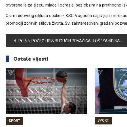
otvorena je za djecu, mlade i odrasle, bez obzira na prethodno isk
Osim redovnog ciklusa obuke iz KSC Vogošća najavljuju i realizaci
promociji zdravih stilova života. Svi zainteresovani građani pozv
Navigacija
Prošlo:
POČEO UPIS BUDUĆIH PRVAČIĆA U OŠ “ZAHID BARUČIJA”
članaka
Ostale vijesti
SPORT
SPORT