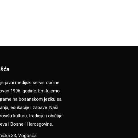
šća
 javni medijski servis općine
van 1996. godine. Emitujemo
ograme na bosanskom jeziku sa
anja, edukacije i zabave. Naši
višu kulturu, tradiciju i običaje
eva i Bosne i Hercegovine.
anička 33, Vogošća