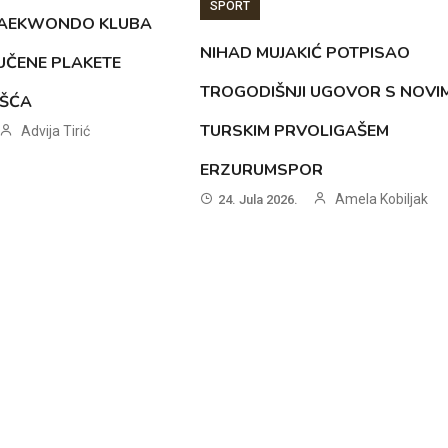
SPORT
TAEKWONDO KLUBA
NIHAD MUJAKIĆ POTPISAO
UČENE PLAKETE
TROGODIŠNJI UGOVOR S NOVI
OŠĆA
TURSKIM PRVOLIGAŠEM
Advija Tirić
ERZURUMSPOR
Amela Kobiljak
24. Jula 2026.