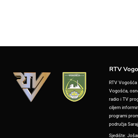
RTV Vogo
RTV Vogošća je
Vogošća, osno
radio i TV pr
ciljem informir
programi promo
područja Saraj
Sjedište: Još