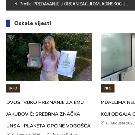
Navigacija
Prošlo:
PREDAVANJE U ORGANIZACIJI OMLADINSKOG UDRUŽENJA „TEMPO“
članaka
Ostale vijesti
INFO
INFO
DVOSTRUKO PRIZNANJE ZA EMU
MUALLIMA NED
JAKUBOVIĆ: SREBRNA ZNAČKA
KOJI ODGAJA 
6. Augusta 2026
UNSA I PLAKETA OPĆINE VOGOŠĆA
Arnela Katana
6. Augusta 2026.