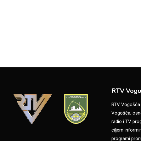
RTV Vogo
RTV Vogošća je
Vogošća, osno
radio i TV pr
ciljem informir
programi promo