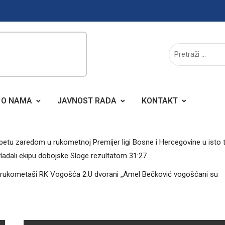
O NAMA
JAVNOST RADA
KONTAKT
petu zaredom u rukometnoj Premijer ligi Bosne i Hercegovine u isto t
ladali ekipu dobojske Sloge rezultatom 31:27.
ladi rukometaši RK Vogošća 2.U dvorani „Amel Bečković vogošćani su