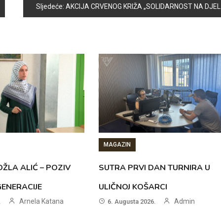
Sljedeće:
AKCIJA CRVENOG KRIŽA „SOLIDARNOST NA DJELU“
MAGAZIN
ŽLA ALIĆ – POZIV
SUTRA PRVI DAN TURNIRA U
GENERACIJE
ULIČNOJ KOŠARCI
Arnela Katana
Admin
.
6. Augusta 2026.