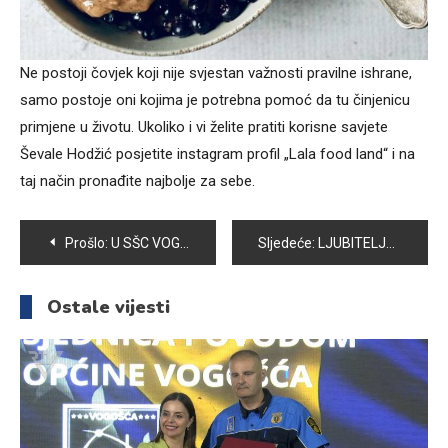
Ne postoji čovjek koji nije svjestan važnosti pravilne ishrane,
samo postoje oni kojima je potrebna pomoć da tu činjenicu
primjene u životu. Ukoliko i vi želite pratiti korisne savjete
Ševale Hodžić posjetite instagram profil „Lala food land“ i na
taj način pronađite najbolje za sebe.
Navigacija
Prošlo:
U SŠC VOGOŠĆA NIZOM AKTIVNOSTI OBILJEŽEN DAN SREDNJOŠKOLACA
Sljedeće:
LJUBITELJE SPORTA U VOGOŠĆI OČEKUJE BOGAT SPORTSKI VIKEND
članaka
Ostale vijesti