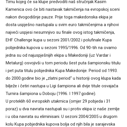
Timu kojeg će sa klupe predvoditi naš stručnjak Kasim
Kamenica ovo će biti nastavak takmičenja na evropskoj sceni
nakon dvogodišnje pauze. Prije toga makedonska ekipa je
dosta uspješno nastupala u svim euro takmičenjima a njihovi
najveći uspjesi nesumnjivo su finale ovog istog takmičenja,
EHF Challenge kupa u sezoni 2001/2002 i polufinale Kupa
pobjednika kupova u sezoni 1995/1996. Od 90-tih na ovamo
jedna su od najuspješnijih ekipa u Makedoniji (uz Vardar i
Metalurg) osvojivši u tom periodu šest puta šampionsku titulu
i pet puta titulu pobjednika Kupa Makedonije. Period od 1993.
do 2000.godine bio je „zlatni period“ u historiji ovog klupa kada
bilježe i četiri nastupa u Ligi šampiona ali dvije titule osvajača
Turnira šampiona u Doboju (1996. I 1997.godine).
U proteklih 60 evropskih utakmica (omjer 29 pobjeda i 31
poraz) u dva navrata nastupali su i protiv ekipa iz naše zemlje
i u oba navrata su eliminisani. U sezoni 2004/2005 u drugom
kolu Kupa pobjednika kupova bolja od njih bila je sarajevska