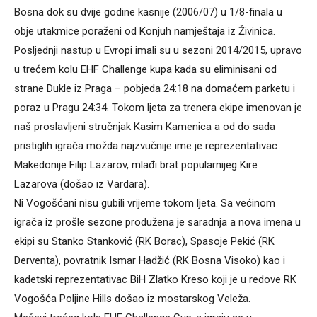
Bosna dok su dvije godine kasnije (2006/07) u 1/8-finala u
obje utakmice poraženi od Konjuh namještaja iz Živinica.
Posljednji nastup u Evropi imali su u sezoni 2014/2015, upravo
u trećem kolu EHF Challenge kupa kada su eliminisani od
strane Dukle iz Praga – pobjeda 24:18 na domaćem parketu i
poraz u Pragu 24:34. Tokom ljeta za trenera ekipe imenovan je
naš proslavljeni stručnjak Kasim Kamenica a od do sada
pristiglih igrača možda najzvučnije ime je reprezentativac
Makedonije Filip Lazarov, mlađi brat popularnijeg Kire
Lazarova (došao iz Vardara).
Ni Vogošćani nisu gubili vrijeme tokom ljeta. Sa većinom
igrača iz prošle sezone produžena je saradnja a nova imena u
ekipi su Stanko Stanković (RK Borac), Spasoje Pekić (RK
Derventa), povratnik Ismar Hadžić (RK Bosna Visoko) kao i
kadetski reprezentativac BiH Zlatko Kreso koji je u redove RK
Vogošća Poljine Hills došao iz mostarskog Veleža.