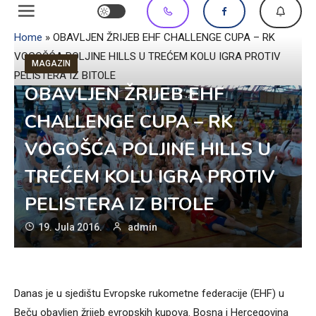
Home
»
OBAVLJEN ŽRIJEB EHF CHALLENGE CUPA – RK
VOGOŠĆA POLJINE HILLS U TREĆEM KOLU IGRA PROTIV
MAGAZIN
PELISTERA IZ BITOLE
OBAVLJEN ŽRIJEB EHF
CHALLENGE CUPA – RK
VOGOŠĆA POLJINE HILLS U
TREĆEM KOLU IGRA PROTIV
PELISTERA IZ BITOLE
19. Jula 2016.
admin
Danas je u sjedištu Evropske rukometne federacije (EHF) u
Beču obavljen žrijeb evropskih kupova. Bosna i Hercegovina