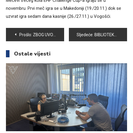
Mečevi trećeg kola EHF Challenge Cup-a igraju se u
novembru. Prvi meč igra se u Makedoniji (19./20.11.) dok se
uzvrat igra sedam dana kasnije (26./27.11.) u Vogošći.
Navigacija
Prošlo:
ZBOG UVOĐENJA FISKALNIH KASA NA NAŠIM PIJACAMA SVE MANJI BROJ PRODAJNIH ŠTANDOVA
Sljedeće:
BIBLIOTEKA JU KSC VOGOŠĆA U OVIM LJETNIM DANIMA SVOJIM ČLANOVIMA NUDI BOGAT IZBOR LITERATURE ZA SVE UZRASTE
članaka
Ostale vijesti