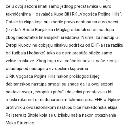
će u ovoj sezoni imati samo jednog predstavnika u euro
takmičenjima – osvajača Kupa BiH RK „Vogošća Poljine Hills“.
Ostale tri ekipe koje su izborile pravo nastupa na euro sceni
(Izviđač, Borac Banjaluka i Maglaj) odustali su od nastupa
zbog nedostatka finansijskih sredstava. Naime, za nastup u
Evropi klubovi ne dobijaju nikakvu podršku od EHF-a (za razliku
od fudbala i košarke) tako da osim prestiža bilježe samo
velike troškove. Zbog toga sve češće klubovi iz naše zemlje
odustaju od nastupa u evropskim kupovima.
U RK Vogošća Poljine Hills nakon prošlogodišnjeg
debitantskog nastupa smogli su snage da i u ovoj sezoni
nastave svoju „evropsku priču“ i da jedini predstavljaju bh
muški rukomet u međunarodnim takmičenjima EHF-a. Njihov
protivnik u ovosezonskom nastupu biće makedonska ekipa
Pelistera iz Bitole koja se u žrijebu našla nakon otkazivanja
Maks Strumice.