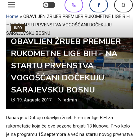
Home
»
OBAVLJEN ŽRIJEB PREMIJER RUKOMETNE LIGE BIH
– NA STARTU PRVENSTVA VOGOŠĆANI DOČEKUJU
INFO
SARAJEVSKU BOSNU
OBAVLJEN ŽRIJEB PREMIJER
RUKOMETNE LIGE BIH – NA
STARTU PRVENSTVA
VOGOŠĆANI DOČEKUJU
SARAJEVSKU BOSNU
19. Augusta 2017.
admin
Danas je u Doboju obavljen žrijeb Premijer lige BiH za
rukometaše koja će ove sezone brojati 13 klubova. Prvo kolo
je na programu 15.septembra a već na startu novog prvenstva