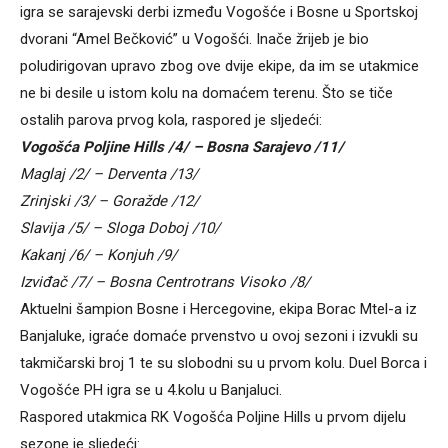
igra se sarajevski derbi između Vogošće i Bosne u Sportskoj
dvorani “Amel Bečković” u Vogošći. Inače žrijeb je bio
poludirigovan upravo zbog ove dvije ekipe, da im se utakmice
ne bi desile u istom kolu na domaćem terenu. Što se tiče
ostalih parova prvog kola, raspored je sljedeći:
Vogošća Poljine Hills /4/ – Bosna Sarajevo /11/
Maglaj /2/ – Derventa /13/
Zrinjski /3/ – Goražde /12/
Slavija /5/ – Sloga Doboj /10/
Kakanj /6/ – Konjuh /9/
Izviđač /7/ – Bosna Centrotrans Visoko /8/
Aktuelni šampion Bosne i Hercegovine, ekipa Borac Mtel-a iz
Banjaluke, igraće domaće prvenstvo u ovoj sezoni i izvukli su
takmičarski broj 1 te su slobodni su u prvom kolu. Duel Borca i
Vogošće PH igra se u 4.kolu u Banjaluci.
Raspored utakmica RK Vogošća Poljine Hills u prvom dijelu
sezone je sljedeći: