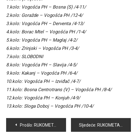
1.kolo: Vogošća PH – Bosna (S) /4-11/
2.kolo: Goražde – Vogošća PH /12-4/
3.kolo: Vogošća PH – Derventa /4-13/
4.kolo: Borac Mtel – Vogošća PH /1-4/
5.kolo: Vogošća PH – Maglaj /4-2/
6.kolo: Zrinjski – Vogošća PH /3-4/
7.kolo: SLOBODNI
8.kolo: Vogošća PH – Slavija /4-5/
9.kolo: Kakanj – Vogošća PH /6-4/
10.kolo: Vogošća PH – Izviđač /4-7/
11.kolo: Bosna Centrotrans (V) – Vogošća PH /8-4/
12.kolo: Vogošća PH – Konjuh /4-9/
13.kolo: Sloga Doboj – Vogošća PH /10-4/
Navigacija
Prošlo:
RUKOMETAŠI VOGOŠĆE PLASIRALI SE U FINALE TURNIRA U ZENICI
Sljedeće:
RUKOMETAŠI VOGOŠĆE SLAVILI U FINALU MEMORIJALNOG TURNIRA U ZENICI