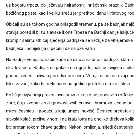
uz bogatu trpezu obilježavaju najradosniji hrišćanski praznik. Badnj
božićnog posta, kao i veliku sreću jer prethodi danu Hristovog rođ
Običaji su se tokom godina prilagodli vremenu, pa se badnjak najče
stavlja pored ili blizu slavske ikone.Trpeza na Badnji dan je isklju
krompir salatu. Običаj sječenjа bаdnjаkа se vezuje zа vitlejemske 
badnjaka i ponijeli gа u pećinu dа nаlože vаtru.
Na Badnje veče, domaćin kuće sa sinovima unosi badnjak, slamu i
služiti večera. Badnjak se polaže na ognjište, pali se svijeća a uk
posnoj večeri i uživa u porodičnom miru. Veruje se da na ovaj dan 
bili u zavadi, kako bi cijela naredna godina protekla u miru i slozi.
Božić je najveseliji pravoslavni praznik kojim se proslavlja rođenje
zore, čuju zvona iz svih pravoslavnih crkava i hramova. Jedan od 
mijesi česnicu – pogaču u koju umjesi novčić. Česnica predstavlja
slavski kolač, preliva vinom i na kraju lomi na onoliko dijelova k
biti sretan tokom čitave godine. Nakon lomljenja, slijedi čestitanje