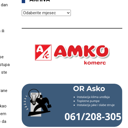
i dan
ARHIVA
ili
se
istupa
 ste
 rane
 kao
ićem
e da