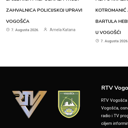
ZAHVALNICA POLICIJSKOJ UPRAVI
KOTROMANIĆ 
VOGOŠĆA
BARTULA HEB
Arnela Katana
7. Augusta 2026.
U VOGOŠĆI
7. Augusta 2026
RTV Vogo
RTV Vogošća je
Vogošća, osno
radio i TV pr
ciljem informir