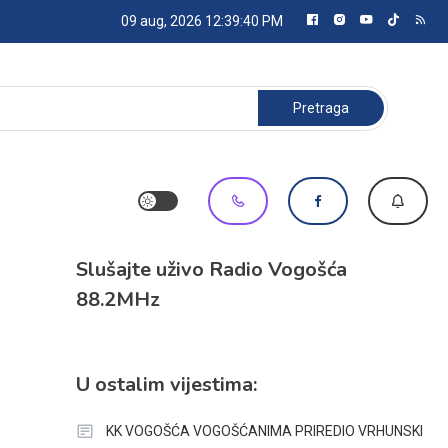
09 aug, 2026
12:39:40 PM
Pretraga:
Slušajte uživo Radio Vogošća
88.2MHz
U ostalim vijestima:
KK VOGOŠĆA VOGOŠĆANIMA PRIREDIO VRHUNSKI