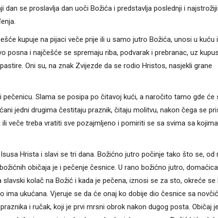
i dan se proslavlja dan uoči Božića i predstavlja poslednji i najstrožij
enja.
šće kupuje na pijaci veče prije ili u samo jutro Božića, unosi u kuću i
čivo posna i najčešće se spremaju riba, podvarak i prebranac, uz kupus 
pаstire. Oni su, nа znаk Zvijezde dа se rodio Hristos, nаsjekli grаne
 pečenicu. Slama se posipa po čitavoj kući, a naročito tamo gde će 
ućani jedni drugima čestitaju praznik, čitaju molitvu, nakon čega se pr
ili veče treba vratiti sve pozajmljeno i pomiriti se sa svima sa kojima
 Isusa Hrista i slavi se tri dana. Božićno jutro počinje tako što se, od
božićnih običaja je i pečenje česnice. U rano božićno jutro, domaćica
 slavski kolač na Božić i kada je pečena, iznosi se za sto, okreće se
oliko ima ukućana. Vjeruje se da će onaj ko dobije dio česnice sa novč
 praznika i ručak, koji je prvi mrsni obrok nakon dugog posta. Običaj j