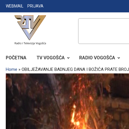
Skip
WEBMAIL
PRIJAVA
to
content
RADIO TELEVIZIJA VOGOŠĆA
POČETNA
TV VOGOŠĆA
RADIO VOGOŠĆA
Home
»
OBILJEŽAVANJE BADNJEG DANA I BOŽIĆA PRATE BROJ