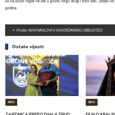
se na Božić nigde ne ide u goste, nego drugi i treći dan. Jedan o
godina.
Navigacija
Prošlo:
NOVI NASLOVI U VOGOŠĆANSKOJ BIBLIOTECI
članaka
Ostale vijesti
INFO
INFO
ZAJEDNICA PREPOZNALA TRUD:
FILM O KRALJI