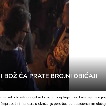
 BOŽIĆA PRATE BROJNI OBIČAJI
eme kako bi sutra dočekali Božić. Običaji koje praktikauju vjernicu prij
očinju post i 7. januara u okruženju porodice sa tradicionalnim običa