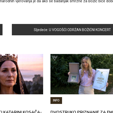
d narodnih vjerovanja je da ako se badanjak smrzne za Božić biće dob
Sljedeće:
U VOGOŠĆI ODRŽAN BOŽIĆNI KONCERT
INFO
CI KATARINI KOSAČA-
DVOSTRUKO PRIZNANJE ZA EM