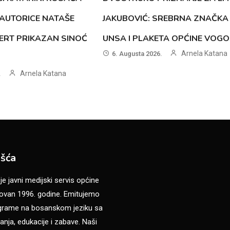
AUTORICE NATAŠE
JAKUBOVIĆ: SREBRNA ZNAČKA
ERT PRIKAZAN SINOĆ
UNSA I PLAKETA OPĆINE VOG
Arnela Katana
6. Augusta 2026.
Arnela Katana
.
šća
 javni medijski servis općine
van 1996. godine. Emitujemo
ograme na bosanskom jeziku sa
anja, edukacije i zabave. Naši