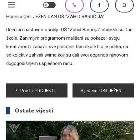
Home
»
OBILJEŽEN DAN OŠ “ZAHID BARUČIJA”
Učenici i nastavno osoblje OŠ “Zahid Baručija” obilježili su Dan
škole. Zanimljim programom mališani su pokazali svoju
kreativnost i zabavili sve prisutne. Dan škole bio je prilika, da
se kolektiv zahvali svima koji su dali svoj doprinos njihovom
dugogodišnjem uspješnom radu.
Navigacija
Prošlo:
PROJEKTI KOMUNALNE INFRASTRUKTURE U 2015. GODINI U VOGOŠĆI KOŠTAĆE 7 995 000 KM
Sljedeće:
OBILJEŽENA 23.GODIŠNJICA BITKE ZA KRŠE
članaka
Ostale vijesti