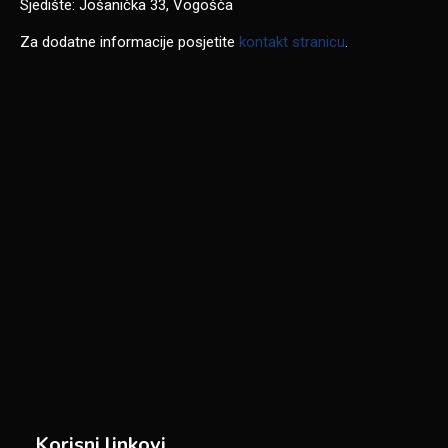
Sjedište: Jošanička 33, Vogošća
Za dodatne informacije posjetite
kontakt stranicu
.
Korisni linkovi