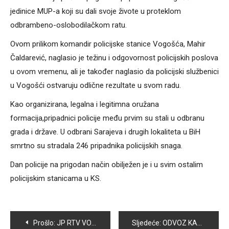
jedinice MUP-a koji su dali svoje živote u proteklom
odbrambeno-oslobodilačkom ratu.
Ovom prilikom komandir policijske stanice Vogošća, Mahir
Čaldarević, naglasio je težinu i odgovornost policijskih poslova
u ovom vremenu, ali je također naglasio da policijski službenici
u Vogošći ostvaruju odlične rezultate u svom radu.
Kao organizirana, legalna i legitimna oružana
formacija,pripadnici policije među prvim su stali u odbranu
grada i države. U odbrani Sarajeva i drugih lokaliteta u BiH
smrtno su stradala 246 pripadnika policijskih snaga.
Dan policije na prigodan način obilježen je i u svim ostalim
policijskim stanicama u KS.
Navigacija
Prošlo:
JP RTV VOGOŠĆA USPJEŠNO POSLOVALO U 2016. GODINI
Sljedeće:
ODVOZ KABASTOG OTPADA SA PODRUČJA OPĆINE VOGOŠĆA PLANIRAN JE 8. I 9. APRILA