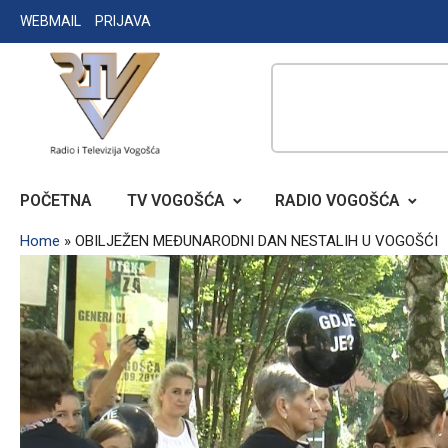
Skip
WEBMAIL
PRIJAVA
to
content
RADIO TELEVIZIJA VOGOŠĆA
POČETNA
TV VOGOŠĆA
RADIO VOGOŠĆA
Home
»
OBILJEŽEN MEĐUNARODNI DAN NESTALIH U VOGOŠĆI