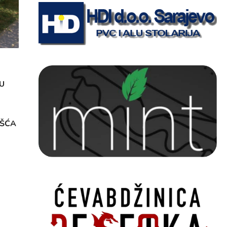
U
OŠĆA