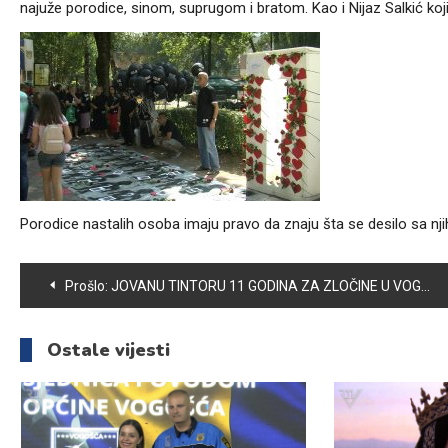
najuže porodice, sinom, suprugom i bratom. Kao i Nijaz Salkić ko
Porodice nastalih osoba imaju pravo da znaju šta se desilo sa nj
Navigacija
Prošlo:
JOVANU TINTORU 11 GODINA ZA ZLOČINE U VOGOŠĆI
članaka
Ostale vijesti