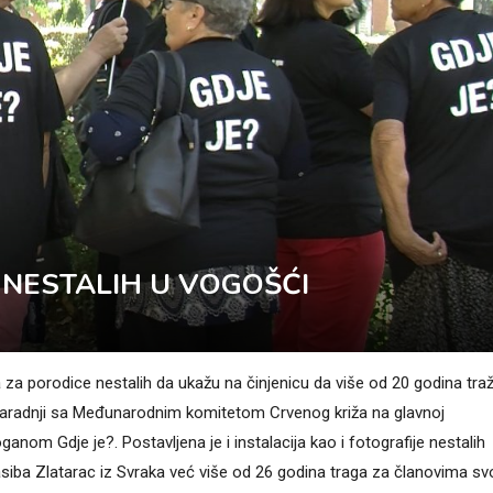
NESTALIH U VOGOŠĆI
a za porodice nestalih da ukažu na činjenicu da više od 20 godina tra
 saradnji sa Međunarodnim komitetom Crvenog križa na glavnoj
anom Gdje je?. Postavljena je i instalacija kao i fotografije nestalih
siba Zlatarac iz Svraka već više od 26 godina traga za članovima sv