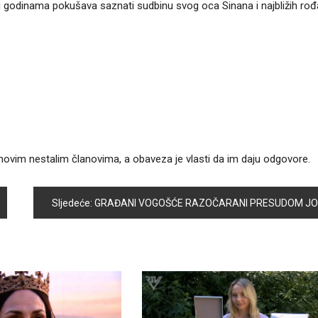
ji godinama pokušava saznati sudbinu svog oca Sinana i najbližih rođ
ihovim nestalim članovima, a obaveza je vlasti da im daju odgovore.
Sljedeće:
GRAĐANI VOGOŠĆE RAZOČARANI PRESUDOM JOVANU TINTORU