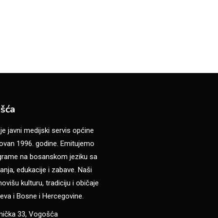
šća
 javni medijski servis općine
van 1996. godine. Emitujemo
ograme na bosanskom jeziku sa
anja, edukacije i zabave. Naši
višu kulturu, tradiciju i običaje
eva i Bosne i Hercegovine.
anička 33, Vogošća