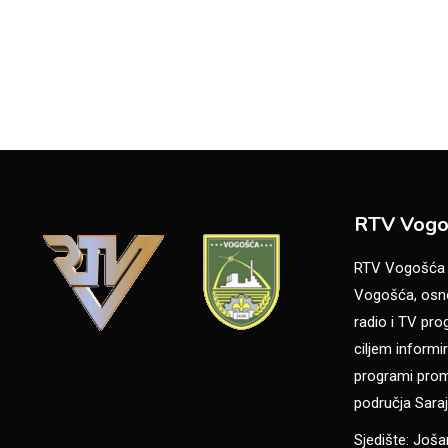
RTV Vogo
RTV Vogošća je
Vogošća, osno
radio i TV pr
ciljem informir
programi promo
područja Saraj
Sjedište: Još