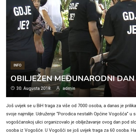
INFO
OBILJEŽEN MEĐUNARODNI DAN 
30. Augusta 2018.
admin
Još uvijek se u BiH traga za više od 7000 osoba, a danas je prilik
svoje najmilije. Udruženje “Porodica nestalih Općine Vogošća” u
vogošćanskoj ulici organizovalo je obilježavanje ovog dan pod slog
osoba iz Vogošće. U Vogošći se još uvijek traga za 60 osoba. Ha