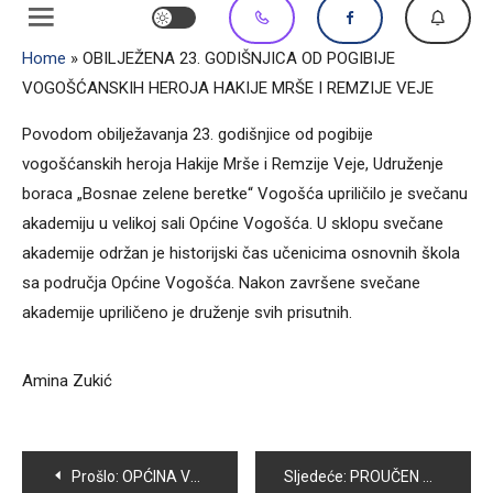
Home
»
OBILJEŽENA 23. GODIŠNJICA OD POGIBIJE
VOGOŠĆANSKIH HEROJA HAKIJE MRŠE I REMZIJE VEJE
Povodom obilježavanja 23. godišnjice od pogibije
vogošćanskih heroja Hakije Mrše i Remzije Veje, Udruženje
boraca „Bosnae zelene beretke“ Vogošća upriličilo je svečanu
akademiju u velikoj sali Općine Vogošća. U sklopu svečane
akademije održan je historijski čas učenicima osnovnih škola
sa područja Općine Vogošća. Nakon završene svečane
akademije upriličeno je druženje svih prisutnih.
Amina Zukić
Navigacija
Prošlo:
OPĆINA VOGOŠĆA POTPISALA PROTOKOL O SARADNJI SA UDRUŽENJEM „SEVDAH ZA MLADE“ ZA 2016. GODINU
Sljedeće:
PROUČEN MEVLUD U DŽAMIJI U HOTONJU