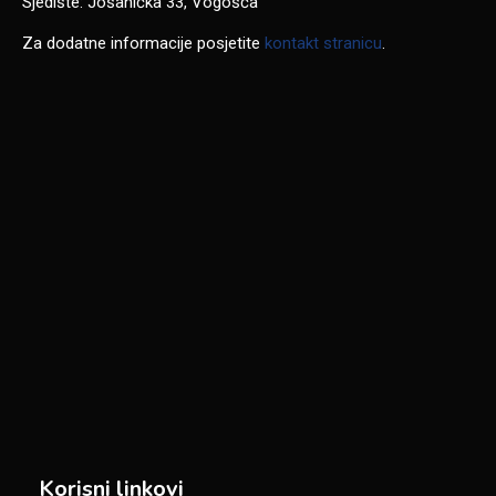
Sjedište: Jošanička 33, Vogošća
Za dodatne informacije posjetite
kontakt stranicu
.
Korisni linkovi