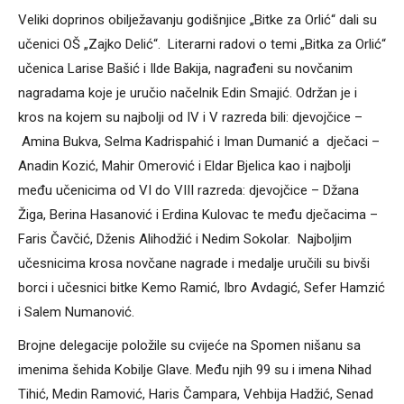
Veliki doprinos obilježavanju godišnjice „Bitke za Orlić“ dali su
učenici OŠ „Zajko Delić“. Literarni radovi o temi „Bitka za Orlić“
učenica Larise Bašić i Ilde Bakija, nagrađeni su novčanim
nagradama koje je uručio načelnik Edin Smajić. Održan je i
kros na kojem su najbolji od IV i V razreda bili: djevojčice –
Amina Bukva, Selma Kadrispahić i Iman Dumanić a dječaci –
Anadin Kozić, Mahir Omerović i Eldar Bjelica kao i najbolji
među učenicima od VI do VIII razreda: djevojčice – Džana
Žiga, Berina Hasanović i Erdina Kulovac te među dječacima –
Faris Čavčić, Dženis Alihodžić i Nedim Sokolar. Najboljim
učesnicima krosa novčane nagrade i medalje uručili su bivši
borci i učesnici bitke Kemo Ramić, Ibro Avdagić, Sefer Hamzić
i Salem Numanović.
Brojne delegacije položile su cvijeće na Spomen nišanu sa
imenima šehida Kobilje Glave. Među njih 99 su i imena Nihad
Tihić, Medin Ramović, Haris Čampara, Vehbija Hadžić, Senad