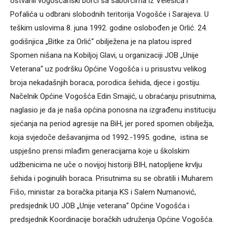
ostvarili vogošćanski borci sa saborcima iz Velešića i
Pofalića u odbrani slobodnih teritorija Vogošće i Sarajeva. U
teškim uslovima 8. juna 1992. godine oslobođen je Orlić. 24.
godišnjica „Bitke za Orlić“ obilježena je na platou ispred
Spomen nišana na Kobiljoj Glavi, u organizaciji JOB „Unije
Veterana“ uz podršku Općine Vogošća i u prisustvu velikog
broja nekadašnjih boraca, porodica šehida, djece i gostiju.
Načelnik Općine Vogošća Edin Smajić, u obraćanju prisutnima,
naglasio je da je naša općina ponosna na izgrađenu instituciju
sjećanja na period agresije na BiH, jer pored spomen obilježja,
koja svjedoče dešavanjima od 1992.-1995. godine, istina se
uspješno prensi mlađim generacijama koje u školskim
udžbenicima ne uče o novijoj historiji BIH, natopljene krvlju
šehida i poginulih boraca. Prisutnima su se obratili i Muharem
Fišo, ministar za boračka pitanja KS i Salem Numanović,
predsjednik UO JOB „Unije veterana“ Općine Vogošća i
predsjednik Koordinacije boračkih udruženja Općine Vogošća.