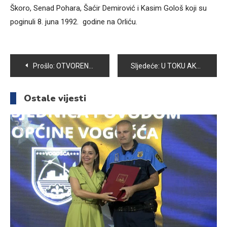
Škoro, Senad Pohara, Šaćir Demirović i Kasim Gološ koji su
poginuli 8. juna 1992. godine na Orliću.
Navigacija
Prošlo:
OTVORENO NOVOIZGRAĐENO SPORTSKO IGRALIŠTE U NASELJU BUŠĆA
Sljedeće:
U TOKU AKCIJA “RAMAZANSKI PAKETI” MDD MERHAMET
članaka
Ostale vijesti