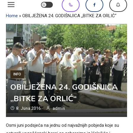
Home
»
OBILJEŽENA 24. GODIŠNJICA „BITKE ZA ORLIĆ“
INFO
OBILJEŽENA 24. GODIŠNJICA
„BITKE ZA ORLIĆ“
8. Juna 2016.
admin
Osmi juni podsjeća na jednu od najvažnijih pobjeda koje su