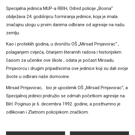
Specijalna jedinica MUP-a RBIH, Odred policije „Bosna“
obilježava 24. godišnjicu formiranja jedinice, koja je imala
značajnu ulogu u prvim danima odbrane od agresije na našu
zemlju.
Kao i proteklih godina, u dvorištu OŠ „Mirsad Prnjavorac“ ,
polaganjem cvijeća, čitanjem literarnih radova i historijskim
časom za učenike ove škole , odata je počast Mirsadu
Prnjavorcu i drugim pripadnicima ove jedinice koji su dali svoje
živote u odbrani naše domovine.
Mirsad Prnjavorac, bio je uposlenik OŠ „Mirsad Prnjavorac“, a
Specijalnoj jedinici pridružio se odmah početkom agresije na
BiH. Poginuo je 6. decembra 1992. godine, a posthumno je
odlikovan i Zlatnom policijskom značkom.