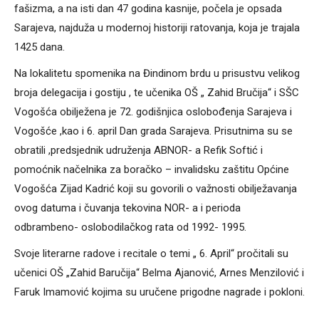
fašizma, a na isti dan 47 godina kasnije, počela je opsada
Sarajeva, najduža u modernoj historiji ratovanja, koja je trajala
1425 dana.
Na lokalitetu spomenika na Đindinom brdu u prisustvu velikog
broja delegacija i gostiju , te učenika OŠ „ Zahid Bručija“ i SŠC
Vogošća obilježena je 72. godišnjica oslobođenja Sarajeva i
Vogošće ,kao i 6. april Dan grada Sarajeva. Prisutnima su se
obratili ,predsjednik udruženja ABNOR- a Refik Softić i
pomoćnik načelnika za boračko – invalidsku zaštitu Općine
Vogošća Zijad Kadrić koji su govorili o važnosti obilježavanja
ovog datuma i čuvanja tekovina NOR- a i perioda
odbrambeno- oslobodilačkog rata od 1992- 1995.
Svoje literarne radove i recitale o temi „ 6. April“ pročitali su
učenici OŠ „Zahid Baručija“ Belma Ajanović, Arnes Menzilović i
Faruk Imamović kojima su uručene prigodne nagrade i pokloni.