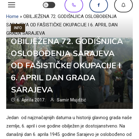
Home
»
OBILJEŽENA 72. GODIŠNJICA OSLOBOĐENJA
SARAJEVA OD FAŠISTIČKE OKUPACIJE I 6. APRIL DAN
INFO
GRADA SARAJEVA
OBILJEŽENA 72. GODIŠNJICA
OSLOBOĐENJA SARAJEVA
OD FAŠISTIČKE OKUPACIJE I
6. APRIL DAN GRADA
SARAJEVA
6. Aprila 2017.
Samir Mujdžić
Jedan od najznačajnijih datuma u historiji glavnog grada naše
zemlje, 6. april i ove godine obilježen je dostojanstveno. Na
današnji dan 6. aprila 1945. godine Sarajevo je oslobođeno od