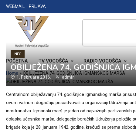
Skip
WEBMAIL
PRIJAVA
to
content
INFO
RADIO TELEVIZIJA VOGOŠĆA
POČETNA
TV VOGOŠĆA
RADIO VOGOŠĆA
OBILJEŽENA 74. GODIŠNJICA I
Home
»
OBILJEŽENA 74. GODIŠNJICA IGMANSKOG MARŠA
1. Februara 2016.
admin
Centralnom obilježavanju 74. godišnjice Igmanskog marša prisustv
ovom važnom događaju prisustvovali u organizaciji Udruženja antif
inostranstva. Igmanski marš je jedan od najvažnijih partizanski
dolaska učesnika marša, delegacije boračkih Udruženja položile su
brigade koja je 28. januara 1942. godine, krećući se prema slobodno