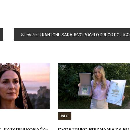
Sljedeće:
U KANTONU SARAJEVO POČELO DRUGO POLUGODIŠTE U OSNOVNIM I SREDNJIM ŠKOLAMA
INFO
CI KATARINI KOSAČA-
DVOSTRUKO PRIZNANJE ZA EM