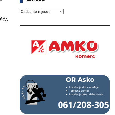
ARHIVA
OŠĆA