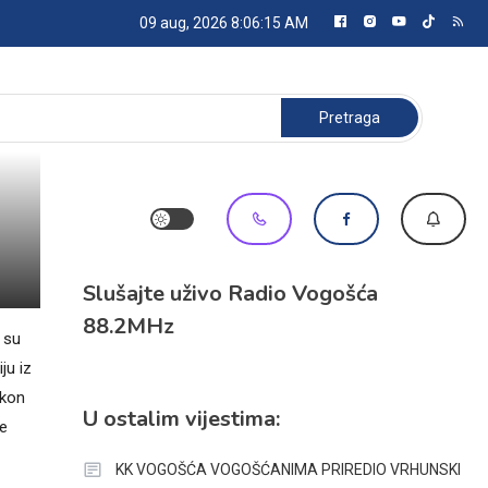
09 aug, 2026
8:06:15 AM
Pretraga:
Slušajte uživo Radio Vogošća
88.2MHz
 su
ju iz
akon
U ostalim vijestima:
ke
KK VOGOŠĆA VOGOŠĆANIMA PRIREDIO VRHUNSKI