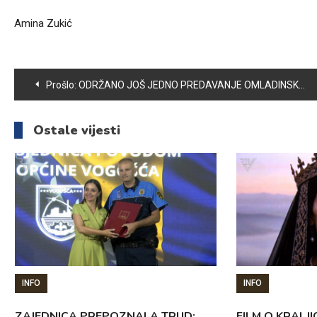
Amina Zukić
Navigacija
Prošlo:
ODRŽANO JOŠ JEDNO PREDAVANJE OMLADINSKOG UDRUŽENJA „TEMPO“
članaka
Ostale vijesti
INFO
INFO
ZAJEDNICA PREPOZNALA TRUD:
FILM O KRALJI