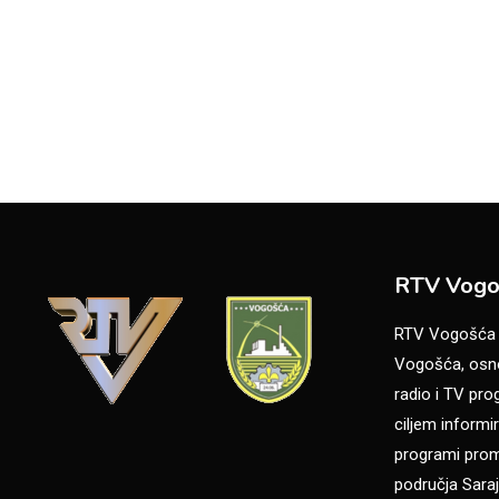
RTV Vogo
RTV Vogošća je
Vogošća, osno
radio i TV pr
ciljem informir
programi promo
područja Saraj