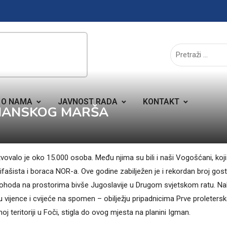
O NAMA
JAVNOST RADA
KONTAKT
GMANSKOG MARŠA
ovalo je oko 15.000 osoba. Među njima su bili i naši Vogošćani, koji
ašista i boraca NOR-a. Ove godine zabilježen je i rekordan broj gosti
h pohoda na prostorima bivše Jugoslavije u Drugom svjetskom ratu. N
 vijence i cvijeće na spomen – obilježju pripadnicima Prve proleters
j teritoriji u Foči, stigla do ovog mjesta na planini Igman.