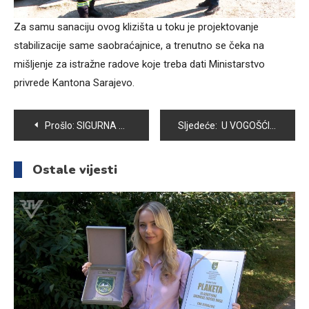
Za samu sanaciju ovog klizišta u toku je projektovanje
stabilizacije same saobraćajnice, a trenutno se čeka na
mišljenje za istražne radove koje treba dati Ministarstvo
privrede Kantona Sarajevo.
Navigacija
Prošlo:
SIGURNA VOŽNJA I NAKON ZIME OSTAJE PRIORITET
Sljedeće:
U VOGOŠĆI OBILJEŽEN 6. APRIL DAN OSLOBOĐENJA SARAJEVA
članaka
Ostale vijesti