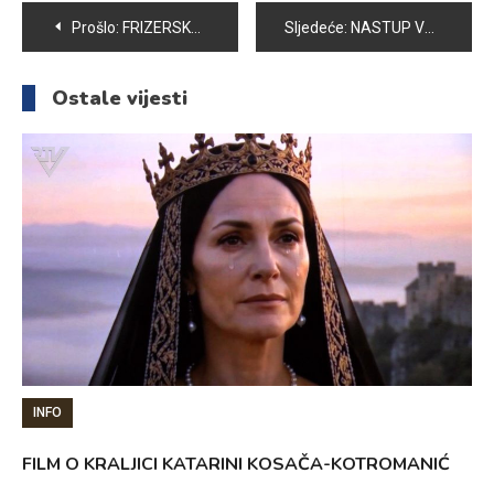
Navigacija
Prošlo:
FRIZERSKA AKADEMIJA “RADIONICA” UGOSTILA SVJETSKI POZNATOG FRIZERA STEVU PAVLOVIĆA
Sljedeće:
NASTUP VOGOŠĆANSKIH BOKSERA NA MEMORIJALU „HAKIJA TURAJLIĆ“
članaka
Ostale vijesti
INFO
FILM O KRALJICI KATARINI KOSAČA-KOTROMANIĆ