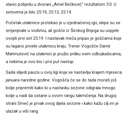
slavio pobjedu u dvorani „Amel Bečković“ rezultatom 3:0. U
setovima je bilo 25:19, 25:13, 25:14.
Početak utakmice protekao je u izjednačenoj igri, ekipe su se
smjenjivale u vodstvu, ali gošće iz Širokog Brijega su uspjele
ovojiti prvi set 25:19. I nastavak meča pripao je gošćama koje
su lagano privele utakmicu kraju. Trener Vogošće Damir
Mahmutović na utakmici je pružio priliku svim odbojkašicama,
a nekima je ovo bio i prvi put nastup.
Sada slijedi pauza u ovoj ligi koja se nastavlja krajem mjeseca
januara naredne godine. Vogošća će se do tada morati još
bolje pripremiti kako bi u nastavku sezone odigrala mnogo
bolje u nadi da ostane u ovom rangu takmičenja. Na drugoj
strani Smeč je prvak ovog dijela sezone i kako kažu cilj im je
ulazak u viši rang.