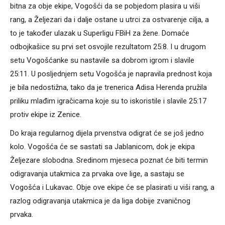
bitna za obje ekipe, Vogošći da se pobjedom plasira u viši
rang, a Željezari da i dalje ostane u utrci za ostvarenje cilja, a
to je također ulazak u Superligu FBiH za žene. Domaće
odbojkašice su prvi set osvojile rezultatom 25:8. I u drugom
setu Vogošćanke su nastavile sa dobrom igrom i slavile
25:11. U posljednjem setu Vogošća je napravila prednost koja
je bila nedostižna, tako da je trenerica Adisa Herenda pružila
priliku mlađim igračicama koje su to iskoristile i slavile 25:17
protiv ekipe iz Zenice.
Do kraja regularnog dijela prvenstva odigrat će se još jedno
kolo. Vogošća će se sastati sa Jablanicom, dok je ekipa
Željezare slobodna. Sredinom mjeseca poznat će biti termin
odigravanja utakmica za prvaka ove lige, a sastaju se
Vogošća i Lukavac. Obje ove ekipe će se plasirati u viši rang, a
razlog odigravanja utakmica je da liga dobije zvaničnog
prvaka.