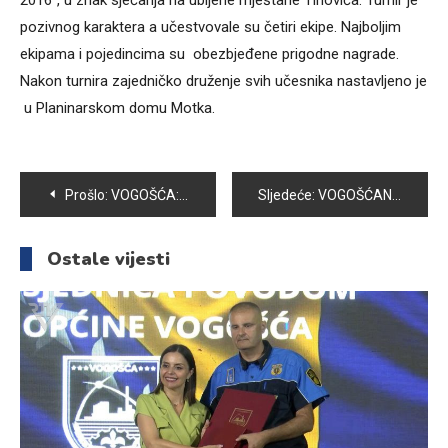
2016”, u znak sjećanja na ubijene mještane Tihovića. Turnir je
pozivnog karaktera a učestvovale su četiri ekipe. Najboljim
ekipama i pojedincima su obezbjeđene prigodne nagrade.
Nakon turnira zajedničko druženje svih učesnika nastavljeno je
u Planinarskom domu Motka.
Navigacija
Prošlo:
VOGOŠĆA: TABUTI S POSMRTNIM OSTACIMA 127 ŽRTAVA GENOCIDA PROŠLI KROZ VOGOŠĆU
Sljedeće:
VOGOŠĆANI I OVE GODINE UČESTVOVALI U MARŠU MIRA NEZUK – POTOČARI
članaka
Ostale vijesti