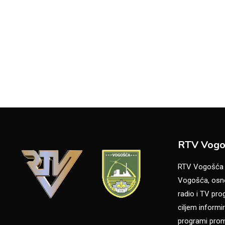
RTV Vogo
RTV Vogošća je
Vogošća, osno
radio i TV pr
ciljem informir
programi promo