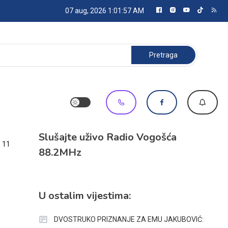
07 aug, 2026
1:01:57 AM
Pretraga:
Slušajte uživo Radio Vogošća
 11
88.2MHz
U ostalim vijestima:
DVOSTRUKO PRIZNANJE ZA EMU JAKUBOVIĆ: