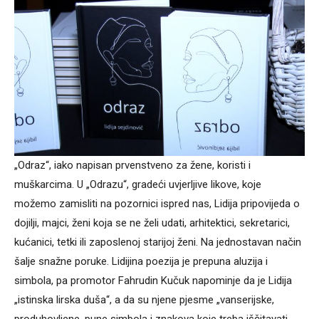
„Odraz“, iako napisan prvenstveno za žene, koristi i
muškarcima. U „Odrazu“, gradeći uvjerljive likove, koje
možemo zamisliti na pozornici ispred nas, Lidija pripovijeda o
dojilji, majci, ženi koja se ne želi udati, arhitektici, sekretarici,
kućanici, tetki ili zaposlenoj starijoj ženi. Na jednostavan način
šalje snažne poruke. Lidijina poezija je prepuna aluzija i
simbola, pa promotor Fahrudin Kučuk napominje da je Lidija
„istinska lirska duša“, a da su njene pjesme „vanserijske,
produhovljene, pune simbola i znakova koje treba iščitavati,