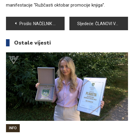
manifestacije “Ružičasti oktobar promocije knjiga”.
Navigacija
Prošlo:
NAČELNIK OPĆINE VOGOŠĆA MIGDAD HASANOVIĆ I MINISTAR PRIVREDE KS ZLATKO MIJATOVIĆ OBIŠLI RADOVE NA PODRUČJU OPĆINE VOGOŠĆA
Sljedeće:
ČLANOVI VATROGASNOG DRUŠTVA VOGOŠĆA SPASILI PSA
članaka
Ostale vijesti
INFO