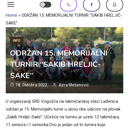
Home
»
ODRŽAN 15. MEMORIJALNI TURNIR “SAKIB HRELJIĆ-
SAKE”
INFO
ODRŽAN 15. MEMORIJALNI
TURNIR “SAKIB HRELJIĆ-
SAKE”
18. Oktobra 2022.
Azra Mešanović
U organizaciji SRD Vogošća na takmičarskoj stazi Lađenica
održan je 15. Memorijalni turnir u ulovu ribe udicom na plovak
„Sakib Hreljić-Sake“. Učešće na turniru je uzelo 12 takmičara,
11 seniora i 1 seniorka.Ovo je jedan od tri turnira koje