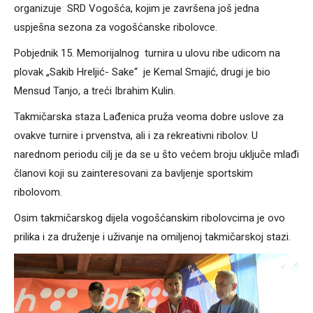
organizuje SRD Vogošća, kojim je završena još jedna
uspješna sezona za vogošćanske ribolovce.
Pobjednik 15. Memorijalnog turnira u ulovu ribe udicom na
plovak „Sakib Hreljić- Sake“ je Kemal Smajić, drugi je bio
Mensud Tanjo, a treći Ibrahim Kulin.
Takmičarska staza Lađenica pruža veoma dobre uslove za
ovakve turnire i prvenstva, ali i za rekreativni ribolov. U
narednom periodu cilj je da se u što većem broju uključe mlađi
članovi koji su zainteresovani za bavljenje sportskim
ribolovom.
Osim takmičarskog dijela vogošćanskim ribolovcima je ovo
prilika i za druženje i uživanje na omiljenoj takmičarskoj stazi.