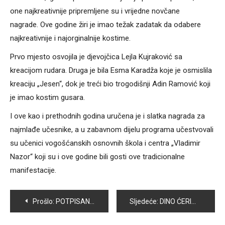
one najkreativnije pripremljene su i vrijedne novčane
nagrade. Ove godine žiri je imao težak zadatak da odabere
najkreativnije i najorginalnije kostime.
Prvo mjesto osvojila je djevojčica Lejla Kujraković sa
kreacijom rudara. Druga je bila Esma Karadža koje je osmislila
kreaciju „Jesen“, dok je treći bio trogodišnji Adin Ramović koji
je imao kostim gusara.
I ove kao i prethodnih godina uručena je i slatka nagrada za
najmlađe učesnike, a u zabavnom dijelu programa učestvovali
su učenici vogošćanskih osnovnih škola i centra „Vladimir
Nazor“ koji su i ove godine bili gosti ove tradicionalne
manifestacije.
Navigacija
Prošlo:
POTPISAN SPORAZUM O REALIZACIJI PROJEKTA ENERGETSKE EFIKASNOSTI U PET SARAJEVSKIH OPĆINA
Sljedeće:
DINO ĆERIMAGIĆ OSVAJAČ BRONZE NA EVROPSKOM PRVENSTVU U BILIJARU ZA VETERANE
članaka