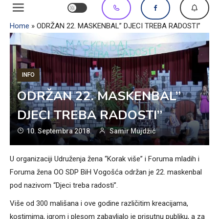
Home
»
ODRŽAN 22. MASKENBAL” DJECI TREBA RADOSTI”
INFO
ODRŽAN 22. MASKENBAL”
DJECI TREBA RADOSTI”
10. Septembra 2018.
Samir Mujdžić
U organizaciji Udruženja žena “Korak više” i Foruma mladih i
Foruma žena OO SDP BiH Vogošća održan je 22. maskenbal
pod nazivom “Djeci treba radosti”.
Više od 300 mališana i ove godine različitim kreacijama,
kostimima, igrom i plesom zabavljalo je prisutnu publiku, a za