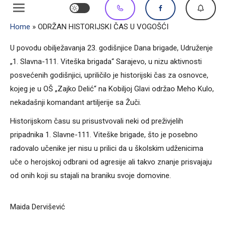
Home
»
ODRŽAN HISTORIJSKI ČAS U VOGOŠĆI
U povodu obilježavanja 23. godišnjice Dana brigade, Udruženje
„1. Slavna-111. Viteška brigada“ Sarajevo, u nizu aktivnosti
posvećenih godišnjici, upriličilo je historijski čas za osnovce,
kojeg je u OŠ „Zajko Delić“ na Kobiljoj Glavi održao Meho Kulo,
nekadašnji komandant artiljerije sa Žuči.
Historijskom času su prisustvovali neki od preživjelih
pripadnika 1. Slavne-111. Viteške brigade, što je posebno
radovalo učenike jer nisu u prilici da u školskim udženicima
uče o herojskoj odbrani od agresije ali takvo znanje prisvajaju
od onih koji su stajali na braniku svoje domovine.
Maida Dervišević