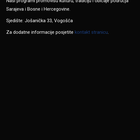
Naši programi promovišu kulturu, tradiciju i običaje područja
Sarajeva i Bosne i Hercegovine.
Sjedište: Jošanička 33, Vogošća
Za dodatne informacije posjetite
kontakt stranicu
.