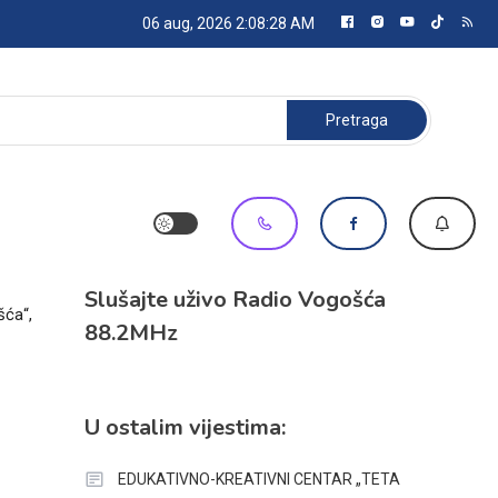
06 aug, 2026
2:08:28 AM
Pretraga:
Slušajte uživo Radio Vogošća
šća“,
88.2MHz
U ostalim vijestima:
EDUKATIVNO-KREATIVNI CENTAR „TETA