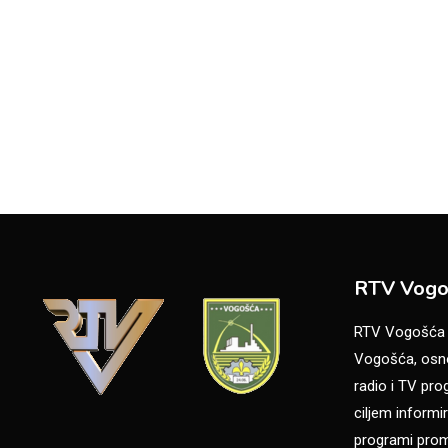
RTV Vogo
RTV Vogošća je
Vogošća, osno
radio i TV pr
ciljem informir
programi promo