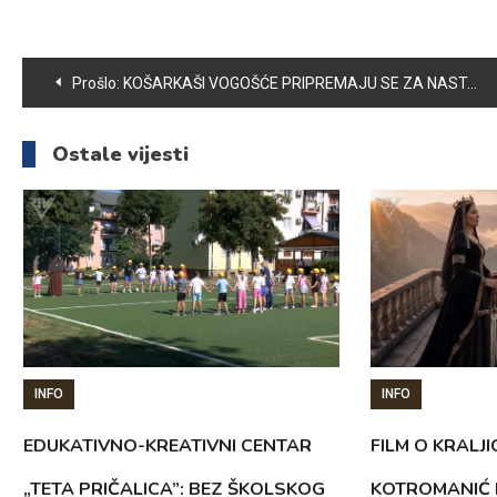
Navigacija
Prošlo:
KOŠARKAŠI VOGOŠĆE PRIPREMAJU SE ZA NASTAVAK SEZONE
članaka
Ostale vijesti
INFO
INFO
EDUKATIVNO-KREATIVNI CENTAR
FILM O KRALJI
„TETA PRIČALICA”: BEZ ŠKOLSKOG
KOTROMANIĆ 