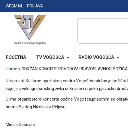
Skip
WEBMAIL
PRIJAVA
to
content
RADIO TELEVIZIJA VOGOŠĆA
POČETNA
TV VOGOŠĆA
RADIO VOGOŠĆA
Home
»
ODRŽAN KONCERT POVODOM PRAVOSLAVNOG BOŽIĆA
U kino sali Kulturno sportskog centra Vogošća održan je božićni 
koje je izvelo igre srpskog življa iz Krajine i srpsko pjevačko dru
U ime organizatora koncerta općine Vogošća,prisutnim se obratio 
hrama Svetog Nikolaja u Reljevu.
Minela Deševac