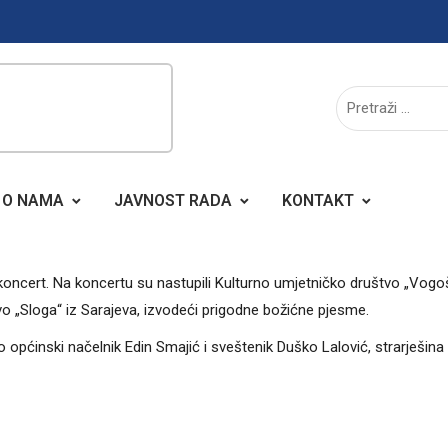
O NAMA
JAVNOST RADA
KONTAKT
koncert. Na koncertu su nastupili Kulturno umjetničko društvo „Vogo
štvo „Sloga“ iz Sarajeva, izvodeći prigodne božićne pjesme.
općinski načelnik Edin Smajić i sveštenik Duško Lalović, strarješina