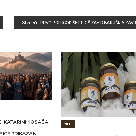
Sljedeće:
PRVO POLUGODIŠET U OŠ ZAHID BARUČIJA ZAVRŠENO PROSJEČNOM OCJENOM 4,0
CI KATARINI KOSAČA-
INFO
BIĆE PRIKAZAN