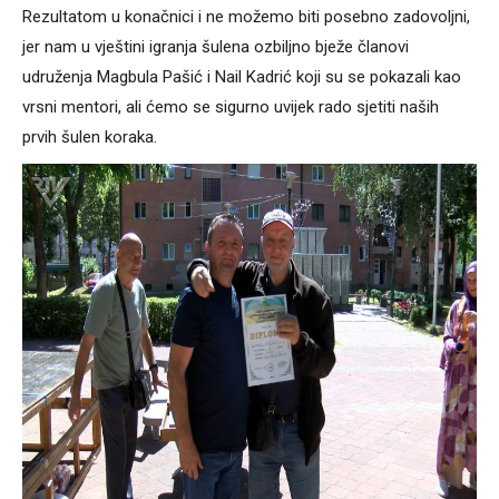
Rezultatom u konačnici i ne možemo biti posebno zadovoljni,
jer nam u vještini igranja šulena ozbiljno bježe članovi
udruženja Magbula Pašić i Nail Kadrić koji su se pokazali kao
vrsni mentori, ali ćemo se sigurno uvijek rado sjetiti naših
prvih šulen koraka.