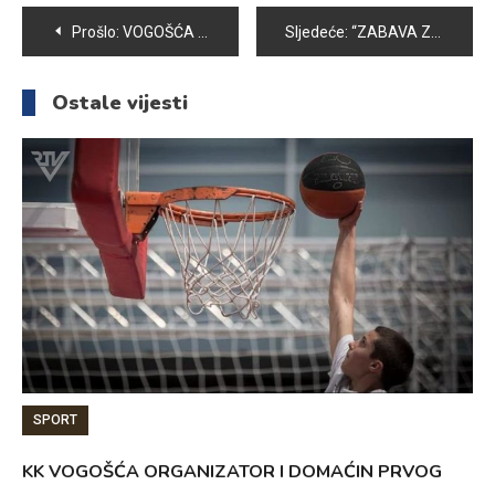
Navigacija
Prošlo:
VOGOŠĆA NOĆAS U BOJAMA REPREZENTACIJE BiH
Sljedeće:
“ZABAVA ZA MALIŠANE” PUN POGODAK KAKO ZA MALIŠANE TAKO I ZA NJIHOVE RODITELJE
članaka
Ostale vijesti
SPORT
KK VOGOŠĆA ORGANIZATOR I DOMAĆIN PRVOG