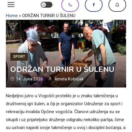
Home
»
ODRŽAN TURNIR U ŠULENU
SPORT
ODRŽAN TURNIR U ŠULENU
14. Juna 2026.
Amela Kobiljak
Nedjeljno jutro u Vogošći proteklo je u znaku takmičenja u
društvenoj igri šulen, a čiji je organizator Udruženje za sport i
rekreaciju invalida Općine vogošća. Članovi udruženja su se
okupili i uz prijateljsko druženje odigraliu nekoliko partija, čime
su ustvari najavili svoje takmičenje u ovoj i disciplini boćanja, a