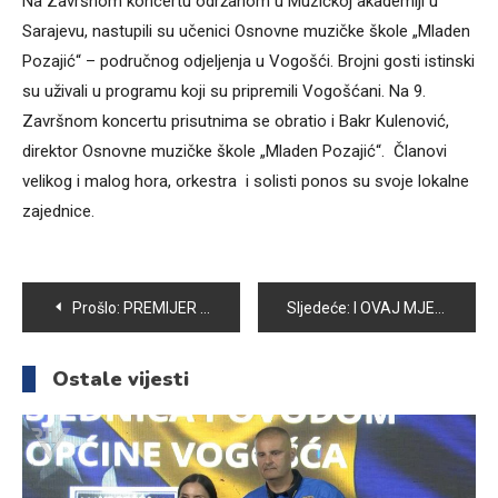
Na Završnom koncertu održanom u Muzičkoj akademiji u
Sarajevu, nastupili su učenici Osnovne muzičke škole „Mladen
Pozajić“ – područnog odjeljenja u Vogošći. Brojni gosti istinski
su uživali u programu koji su pripremili Vogošćani. Na 9.
Završnom koncertu prisutnima se obratio i Bakr Kulenović,
direktor Osnovne muzičke škole „Mladen Pozajić“. Članovi
velikog i malog hora, orkestra i solisti ponos su svoje lokalne
zajednice.
Navigacija
Prošlo:
PREMIJER KANTONA SARAJEVO ELMEDIN KONAKOVIĆ I ZASTUPNIK U SKUPŠTINI MUHAMED KOZADRA POSJETILI FAKULTET ZA UPRAVU U VOGOŠĆI
Sljedeće:
I OVAJ MJESEC OU “TEMPO” PODJELILO 20 PREHERAMBENO-HIGIJENSKIH PAKETA
članaka
Ostale vijesti