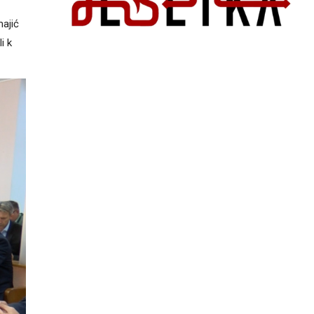
majić
i k