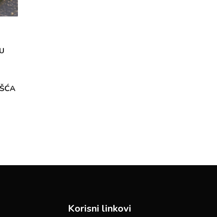
U
OŠĆA
Korisni linkovi