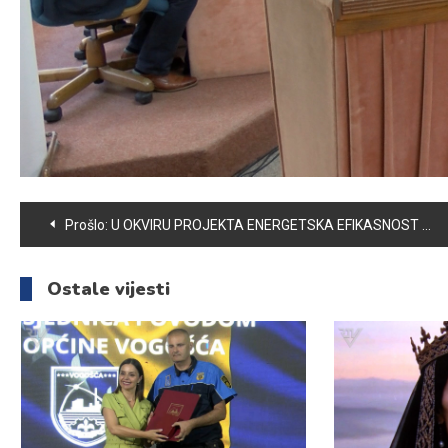
Navigacija
Prošlo:
U OKVIRU PROJEKTA ENERGETSKA EFIKASNOST U BIH BIĆE UTOPLJEN OBJEKAT OSNOVNE ŠKOLE “IZET ŠABIĆ”
članaka
Ostale vijesti