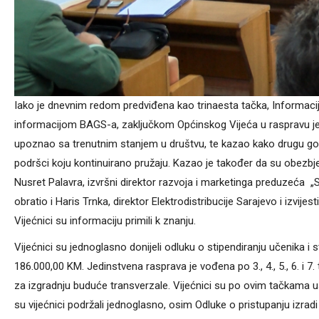
Iako je dnevnim redom predviđena kao trinaesta tačka, Informacija 
informacijom BAGS-a, zaključkom Općinskog Vijeća u raspravu je s
upoznao sa trenutnim stanjem u društvu, te kazao kako drugu god
podršci koju kontinuirano pružaju. Kazao je također da su obezbje
Nusret Palavra, izvršni direktor razvoja i marketinga preduzeća „
obratio i Haris Trnka, direktor Elektrodistribucije Sarajevo i izvi
Vijećnici su informaciju primili k znanju.
Vijećnici su jednoglasno donijeli odluku o stipendiranju učenika 
186.000,00 KM. Jedinstvena rasprava je vođena po 3., 4., 5., 6. i 7
za izgradnju buduće transverzale. Vijećnici su po ovim tačkama us
su vijećnici podržali jednoglasno, osim Odluke o pristupanju izradi