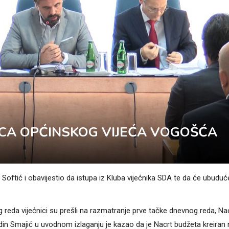
CA OPĆINSKOG VIJEĆA VOGOŠĆA
oftić i obavijestio da istupa iz Kluba vijećnika SDA te da će ubuduć
 reda vijećnici su prešli na razmatranje prve tačke dnevnog reda, Na
din Smajić u uvodnom izlaganju je kazao da je Nacrt budžeta kreiran 