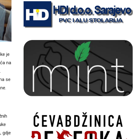
ke je
šća na
.
ima se
ine.
žnih
uke
, gdje