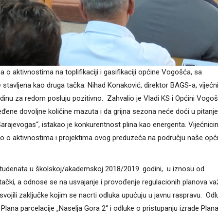
o aktivnostima na toplifikaciji i gasifikaciji općine Vogošća, sa
tavljena kao druga tačka. Nihad Konaković, direktor BAGS-a, vijećni
inu za redom posluju pozitivno. Zahvalio je Vladi KS i Općini Vogo
đene dovoljne količine mazuta i da grijna sezona neće doći u pitanje
Sarajevogas“, istakao je konkurentnost plina kao energenta. Vijećnic
jestio o aktivnostima i projektima ovog preduzeća na području naše opć
i studenata u školskoj/akademskoj 2018/2019. godini, u iznosu od
. tački, a odnose se na usvajanje i provođenje regulacionih planova va
vojili zaključke kojim se nacrti odluka upućuju u javnu raspravu. Odl
 Plana parcelacije „Naselja Gora 2“ i odluke o pristupanju izrade Plana