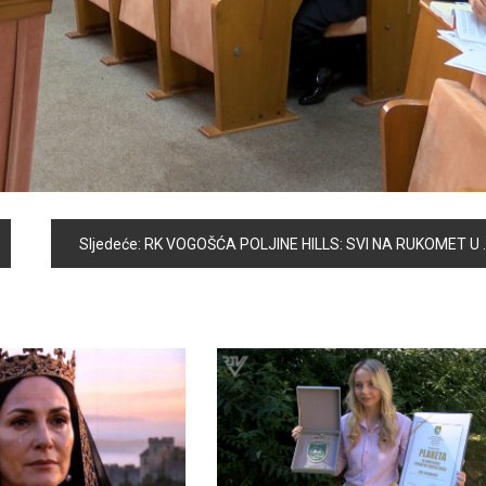
Sljedeće:
RK VOGOŠĆA POLJINE HILLS: SVI NA RUKOMET U SUBOTU U 20 SATI