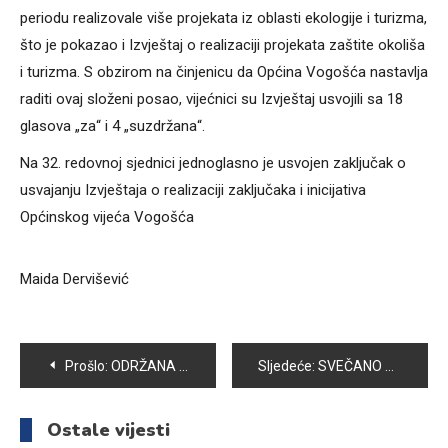
periodu realizovale više projekata iz oblasti ekologije i turizma,
što je pokazao i Izvještaj o realizaciji projekata zaštite okoliša
i turizma. S obzirom na činjenicu da Općina Vogošća nastavlja
raditi ovaj složeni posao, vijećnici su Izvještaj usvojili sa 18
glasova „za“ i 4 „suzdržana“.
Na 32. redovnoj sjednici jednoglasno je usvojen zaključak o
usvajanju Izvještaja o realizaciji zaključaka i inicijativa
Općinskog vijeća Vogošća
Maida Dervišević
Navigacija
Prošlo:
ODRŽANA SVEČANA SJEDNICA OPĆINSKOG VIJEĆA VOGOŠĆA.
Sljedeće:
SVEČANO OBILJEŽEN ZAVRŠETAK RADOVA NA KLIZIŠTU DRESKOVAČA
članaka
Ostale vijesti