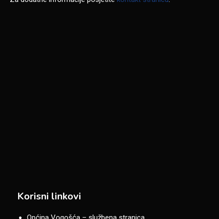
Korisni linkovi
Općina Vogošća – službena stranica