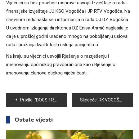
Vijećnici su bez posebne rasprave usvojili Izvještaje o radu i
finansijske izvještaje JU KSC Vogošća i JP RTV Vogošća. Na
dnevnom redu našla se i informacija o radu OJ DZ Vogošća.
U uvodnom izlaganju direktorica DZ Enisa Ahmić naglasila je
da je u prošloj godini urađeno mnogo na poboljšanju uslova
rada i pružanja kvalitetnijih usluga pacijentima.
Na kraju su vijećnici usvojili Rješenje o razrješenju i
imenovanju općinskog pravobranioca kao i Rješenje o
imenovanju članova etičkog vijeća časti.
Navigacija
Prošlo:
“DOGS TRUST” SVEČANO OTVORIO ŠKOLU ZA PSE U SEMIZOVCU
Sljedeće:
RK VOGOŠĆA POLJINE HILLS PORAŽEN U BANJALUCI. RK BORAC SLAVIO REZULTATOM 27:18 I PROŠAO U POLUFINALE KUP-a BIH
članaka
Ostale vijesti