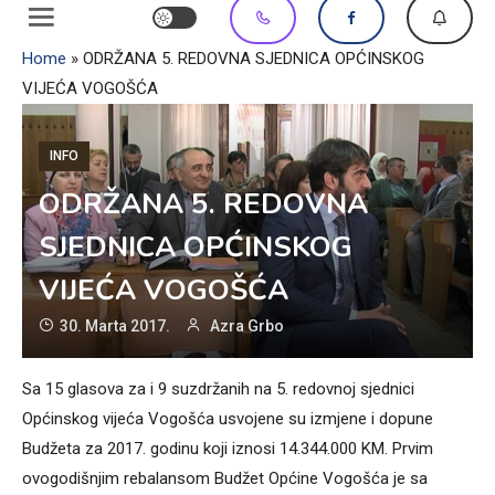
Home
»
ODRŽANA 5. REDOVNA SJEDNICA OPĆINSKOG
VIJEĆA VOGOŠĆA
INFO
ODRŽANA 5. REDOVNA
SJEDNICA OPĆINSKOG
VIJEĆA VOGOŠĆA
30. Marta 2017.
Azra Grbo
Sa 15 glasova za i 9 suzdržanih na 5. redovnoj sjednici
Općinskog vijeća Vogošća usvojene su izmjene i dopune
Budžeta za 2017. godinu koji iznosi 14.344.000 KM. Prvim
ovogodišnjim rebalansom Budžet Općine Vogošća je sa