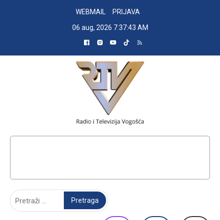
Skip
WEBMAIL
PRIJAVA
to
06 aug, 2026
7:37:44 AM
content
RADIO TELEVIZIJA VOGOŠĆA
Pretraga: