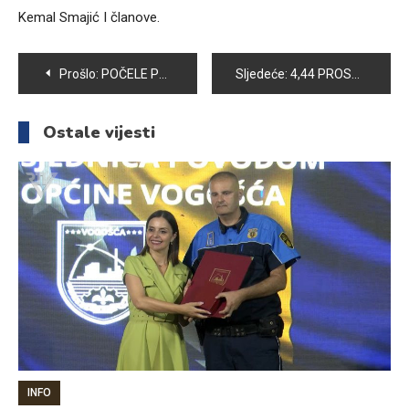
Kemal Smajić I članove.
Navigacija
Prošlo:
POČELE PRIPREME ZA EKSTERNU MATURU U OŠ “IZET ŠABIĆ”
Sljedeće:
4,44 PROSJEČNA OCJENA NA KRAJU ŠKOLSKE GODINE ZA UČENIKE OŠ “ZAJKO DELIĆ”
članaka
Ostale vijesti
INFO