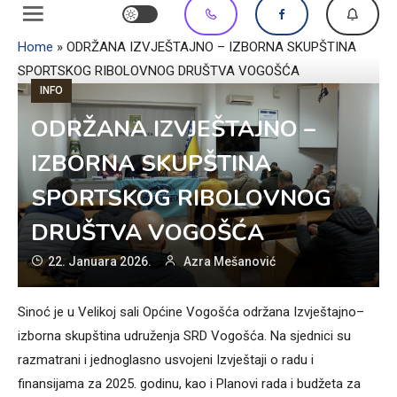
Home
»
ODRŽANA IZVJEŠTAJNO – IZBORNA SKUPŠTINA
SPORTSKOG RIBOLOVNOG DRUŠTVA VOGOŠĆA
INFO
ODRŽANA IZVJEŠTAJNO –
IZBORNA SKUPŠTINA
SPORTSKOG RIBOLOVNOG
DRUŠTVA VOGOŠĆA
22. Januara 2026.
Azra Mešanović
Sinoć je u Velikoj sali Općine Vogošća održana Izvještajno–
izborna skupština udruženja SRD Vogošća. Na sjednici su
razmatrani i jednoglasno usvojeni Izvještaji o radu i
finansijama za 2025. godinu, kao i Planovi rada i budžeta za