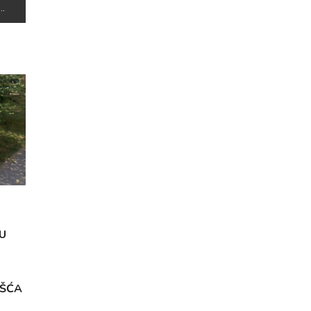
U
OŠĆA