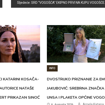
Sljedeće:
SRD “VOGOŠĆA” EKIPNO PRVI NA KUPU VOGOŠĆE
INFO
CI KATARINI KOSAČA-
DVOSTRUKO PRIZNANJE ZA EM
AUTORICE NATAŠE
JAKUBOVIĆ: SREBRNA ZNAČKA
ERT PRIKAZAN SINOĆ
UNSA I PLAKETA OPĆINE VOG
Arnela Katana
6. Augusta 2026.