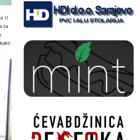
a. U
va za
u
 kako