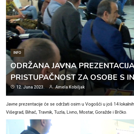
INFO
ODRŽANA JAVNA PREZENTACIJA
PRISTUPAČNOST ZA OSOBE S I
12. Juna 2023.
Amela Kobiljak
Javne prezentacije će se održati osim u Vogošći u još 14 lokalnih z
Višegrad, Bihać, Travnik, Tuzla, Livno, Mostar, Goražde i Brčko.