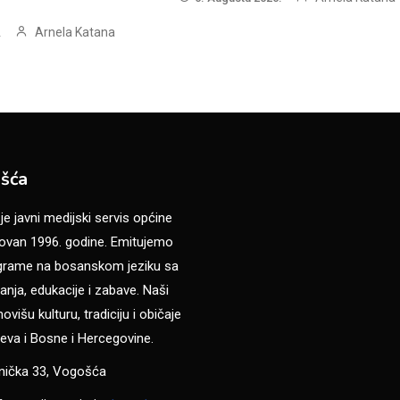
Arnela Katana
.
šća
 javni medijski servis općine
van 1996. godine. Emitujemo
ograme na bosanskom jeziku sa
anja, edukacije i zabave. Naši
višu kulturu, tradiciju i običaje
eva i Bosne i Hercegovine.
anička 33, Vogošća