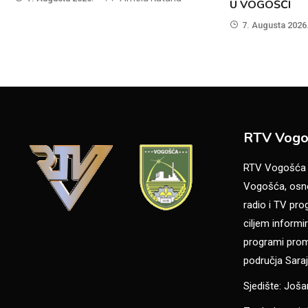
U VOGOŠĆI
7. Augusta 2026
RTV Vogo
RTV Vogošća je
Vogošća, osno
radio i TV pr
ciljem informir
programi promo
područja Saraj
Sjedište: Još