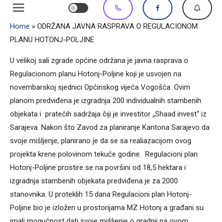
Home
»
ODRŽANA JAVNA RASPRAVA O REGULACIONOM
PLANU HOTONJ-POLJINE
U velikoj sali zgrade općine održana je javna rasprava o
Regulacionom planu Hotonj-Poljine koji je usvojen na
novembarskoj sjednici Općinskog vijeća Vogošća. Ovim
planom predviđena je izgradnja 200 individualnih stambenih
objekata i pratećih sadržaja čiji je investitor „Shaad invest“ iz
Sarajeva. Nakon što Zavod za planiranje Kantona Sarajevo da
svoje mišljenje, planirano je da se sa realiazacijom ovog
projekta krene polovinom tekuće godine. Regulacioni plan
Hotonj-Poljine prostire se na površini od 18,5 hektara i
izgradnja stambenih objekata predviđena je za 2000
stanovnika. U proteklih 15 dana Regulacioni plan Hotonj-
Poljine bio je izložen u prostorijama MZ Hotonj a građani su
imali mogućnost dati svoje mišljenje o gradnji na ovom