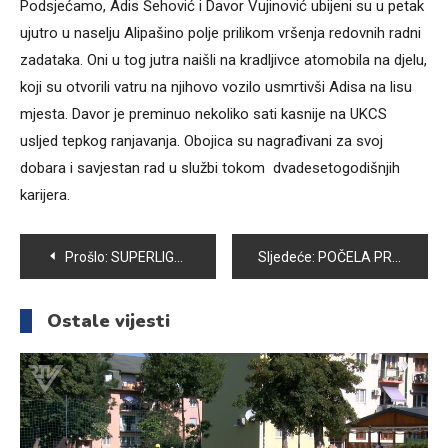
Podsjećamo, Adis Šehović i Davor Vujinović ubijeni su u petak
ujutro u naselju Alipašino polje prilikom vršenja redovnih radni
zadataka. Oni u tog jutra naišli na kradljivce atomobila na djelu,
koji su otvorili vatru na njihovo vozilo usmrtivši Adisa na lisu
mjesta. Davor je preminuo nekoliko sati kasnije na UKCS
usljed tepkog ranjavanja. Obojica su nagrađivani za svoj
dobara i savjestan rad u službi tokom dvadesetogodišnjih
karijera.
Navigacija
Prošlo:
SUPERLIGA FEDERACIJE BIH ZA ODBOJKAŠICE GRUPA JUG – TROGLAV BOLJI OD VOGOŠĆE
Sljedeće:
POČELA PRIMJENA NOVOG PRAVILNIKA O EVIDENCIJAMA U SLUŽBI ZA ZAPOŠLJAVANJE KS
članaka
Ostale vijesti