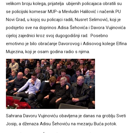
velikom broju kolega, prijatelja ubijenih policajaca obratili su
se policijski komesar MUP-a Mevludin Halilović i načenik PU
Novi Grad, u kojoj su policajci radili, Nusret Selimović, koji je
podsjetio sve na doprinos Adisa Šehovića i Davora Vujinovića
cijeloj zajednici kroz svoj dugogodišnji rad. Posebno
emotivno je bilo obraćanje Davorovog i Adisovog kolege Elfina
Mujezina, koji je osam godina radio s njima.
Sahrana Davoru Vujinoviću obavljena je danas na groblju Sveti
Josip, a dženaza Adisu Šehoviću na mezarju Buća potok.