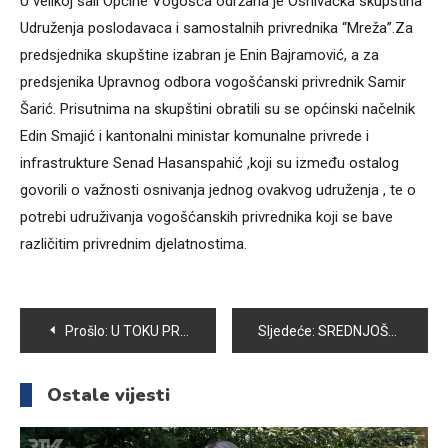
U velikoj sali Općine Vogošća održana je Osnivačka skupština
Udruženja poslodavaca i samostalnih privrednika “Mreža”.Za
predsjednika skupštine izabran je Enin Bajramović, a za
predsjenika Upravnog odbora vogošćanski privrednik Samir
Šarić. Prisutnima na skupštini obratili su se općinski načelnik
Edin Smajić i kantonalni ministar komunalne privrede i
infrastrukture Senad Hasanspahić ,koji su između ostalog
govorili o važnosti osnivanja jednog ovakvog udruženja , te o
potrebi udruživanja vogošćanskih privrednika koji se bave
različitim privrednim djelatnostima.
Navigacija
Prošlo:
U TOKU PRIPREME ZA AKCIJU “ČISTA I LIJEPA VOGOŠĆA”
Sljedeće:
SREDNJOŠKOLSKI CENTAR VOGOŠĆA OBILJEŽIO SVOJ DAN
članaka
Ostale vijesti