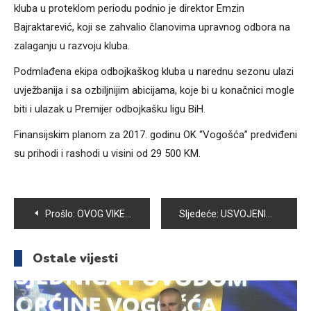
kluba u proteklom periodu podnio je direktor Emzin
Bajraktarević, koji se zahvalio članovima upravnog odbora na
zalaganju u razvoju kluba.
Podmlađena ekipa odbojkaškog kluba u narednu sezonu ulazi
uvježbanija i sa ozbiljnijim abicijama, koje bi u konačnici mogle
biti i ulazak u Premijer odbojkašku ligu BiH.
Finansijskim planom za 2017. godinu OK “Vogošća” predviđeni
su prihodi i rashodi u visini od 29 500 KM.
Navigacija
Prošlo:
OVOG VIKENDA KONAČAN RASPLET U A1 KOŠARKAŠKOJ LIGI BIH
Sljedeće:
USVOJENIM IZMJENAMA I DOPUNAMA BUDŽET OPĆINE VOGOŠĆA POVEĆAN ZA 51% I SADA IZNOSI 14.344.000 KM
članaka
Ostale vijesti