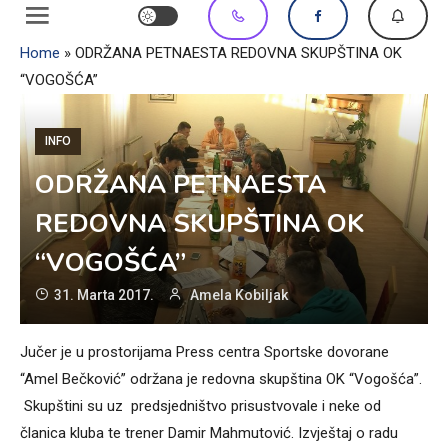
Home
»
ODRŽANA PETNAESTA REDOVNA SKUPŠTINA OK
“VOGOŠĆA”
INFO
ODRŽANA PETNAESTA
REDOVNA SKUPŠTINA OK
“VOGOŠĆA”
31. Marta 2017.
Amela Kobiljak
Jučer je u prostorijama Press centra Sportske dovorane
“Amel Bečković” održana je redovna skupština OK “Vogošća”.
Skupštini su uz predsjedništvo prisustvovale i neke od
članica kluba te trener Damir Mahmutović. Izvještaj o radu