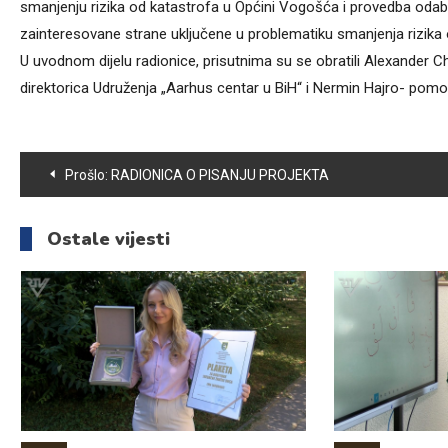
smanjenju rizika od katastrofa u Općini Vogošća i provedba odabra
zainteresovane strane uključene u problematiku smanjenja rizika 
U uvodnom dijelu radionice, prisutnima su se obratili Alexander 
direktorica Udruženja „Aarhus centar u BiH“ i Nermin Hajro- pomo
Navigacija
Prošlo:
RADIONICA O PISANJU PROJEKTA
članaka
Ostale vijesti