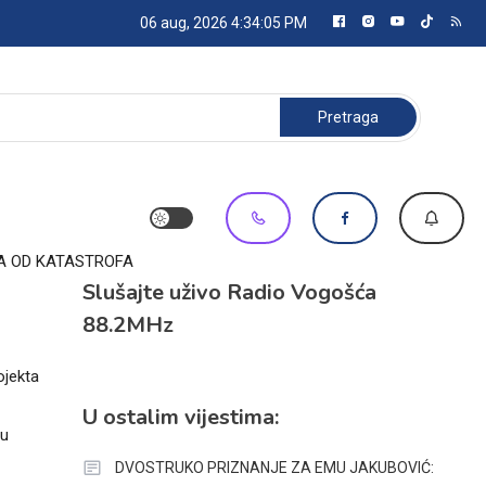
06 aug, 2026
4:34:05 PM
Pretraga:
A OD KATASTROFA
Slušajte uživo Radio Vogošća
88.2MHz
ojekta
U ostalim vijestima:
 u
DVOSTRUKO PRIZNANJE ZA EMU JAKUBOVIĆ: