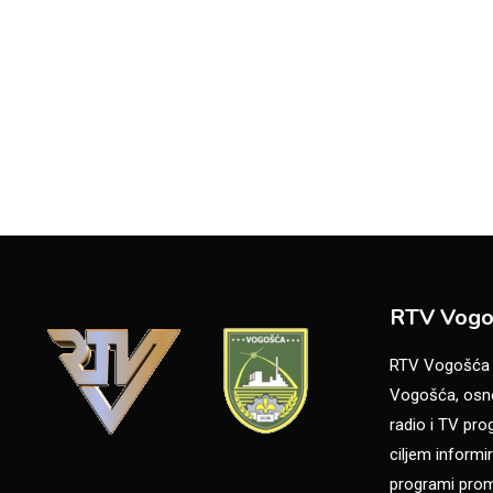
RTV Vogo
RTV Vogošća je
Vogošća, osno
radio i TV pr
ciljem informir
programi promo