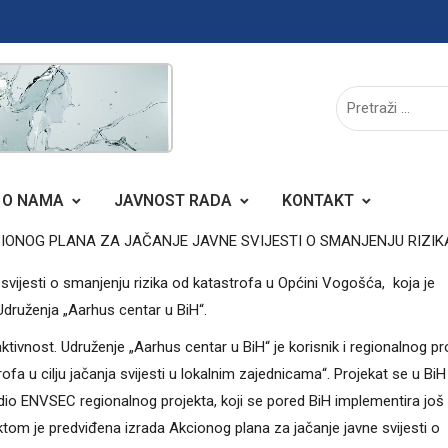
O NAMA
JAVNOST RADA
KONTAKT
ONOG PLANA ZA JAČANJE JAVNE SVIJESTI O SMANJENJU RIZIK
svijesti o smanjenju rizika od katastrofa u Općini Vogošća, koja je
Udruženja „Aarhus centar u BiH“.
tivnost. Udruženje „Aarhus centar u BiH“ je korisnik i regionalnog pr
fa u cilju jačanja svijesti u lokalnim zajednicama“. Projekat se u BiH
 dio ENVSEC regionalnog projekta, koji se pored BiH implementira još
ojektom je predviđena izrada Akcionog plana za jačanje javne svijesti o