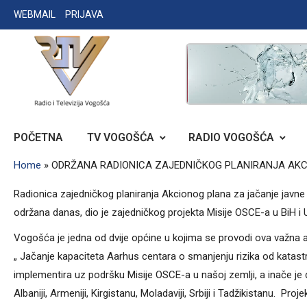
Skip
WEBMAIL
PRIJAVA
to
content
RADIO TELEVIZIJA VOGOŠĆA
POČETNA
TV VOGOŠĆA
RADIO VOGOŠĆA
Home
»
ODRŽANA RADIONICA ZAJEDNIČKOG PLANIRANJA AKCI
Radionica zajedničkog planiranja Akcionog plana za jačanje javne 
održana danas, dio je zajedničkog projekta Misije OSCE-a u BiH i 
Vogošća je jedna od dvije općine u kojima se provodi ova važna ak
„ Jačanje kapaciteta Aarhus centara o smanjenju rizika od katastro
implementira uz podršku Misije OSCE-a u našoj zemlji, a inače je
Albaniji, Armeniji, Kirgistanu, Moladaviji, Srbiji i Tadžikistanu. Pr