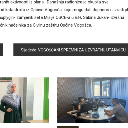
nih aktivnosti iz plana. Današnja radionica je okupila sve
od katastrofa iz Općine Vogošća, koje mogu dati doprinos u izradi p
Chuplygin- zamjenik šefa Misije OSCE-a u BiH, Sabina Jukan- izvršna
ćnik načelnika za Civilnu zaštitu Općine Vogošća.
Sljedeće:
VOGOŠĆANI SPREMNI ZA UZVRATNU UTAKMICU 2. KOLA EHF CHALLENGE KUPA PROTIV POVAŽSKE BISTRICE