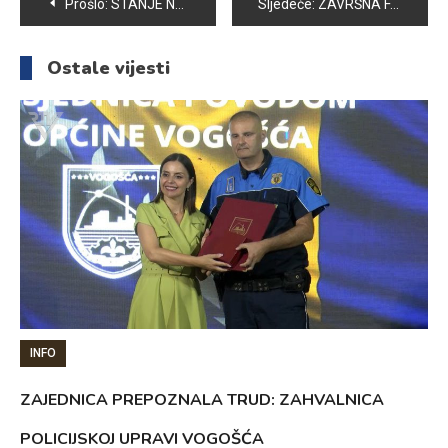
Navigacija
Prošlo:
STANJE NA KLIZIŠTIMA U OPĆINI VOGOŠĆA NEPROMJENJENO
Sljedeće:
ZAVRŠNA FAZA PROJEKTA IZGRADNJE FEKALNE KANALIZACIJE VRANJAK
članaka
Ostale vijesti
INFO
ZAJEDNICA PREPOZNALA TRUD: ZAHVALNICA
POLICIJSKOJ UPRAVI VOGOŠĆA