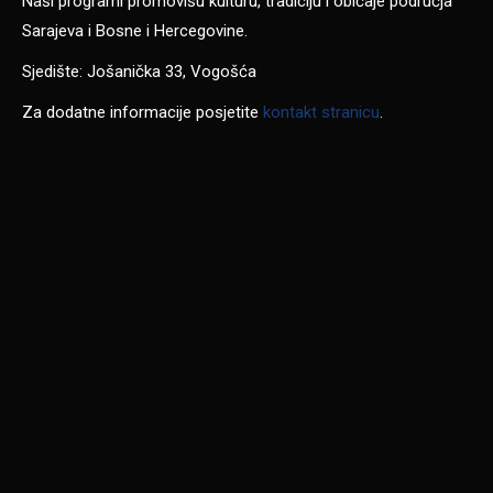
Naši programi promovišu kulturu, tradiciju i običaje područja
Sarajeva i Bosne i Hercegovine.
Sjedište: Jošanička 33, Vogošća
Za dodatne informacije posjetite
kontakt stranicu
.