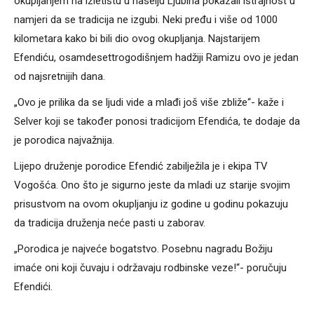
okupljanjem na izletištu u naselju Ljubina pokazali istrajnost u
namjeri da se tradicija ne izgubi. Neki pređu i više od 1000
kilometara kako bi bili dio ovog okupljanja. Najstarijem
Efendiću, osamdesettrogodišnjem hadžiji Ramizu ovo je jedan
od najsretnijih dana.
„Ovo je prilika da se ljudi vide a mlađi još više zbliže“- kaže i
Selver koji se također ponosi tradicijom Efendića, te dodaje da
je porodica najvažnija.
Lijepo druženje porodice Efendić zabilježila je i ekipa TV
Vogošća. Ono što je sigurno jeste da mladi uz starije svojim
prisustvom na ovom okupljanju iz godine u godinu pokazuju
da tradicija druženja neće pasti u zaborav.
„Porodica je najveće bogatstvo. Posebnu nagradu Božiju
imaće oni koji čuvaju i održavaju rodbinske veze!“- poručuju
Efendići.