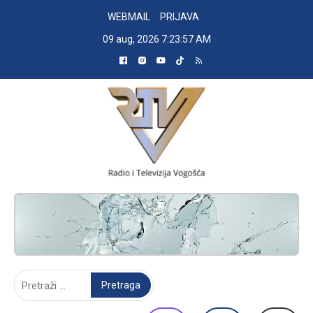
Skip
WEBMAIL
PRIJAVA
to
09 aug, 2026
7:23:58 AM
content
RADIO TELEVIZIJA VOGOŠĆA
Pretraga: