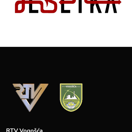
RTV Vogošća