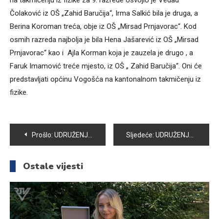
na takmičenju iz fizike za 9. razrede osvojio je Vedad
Čolaković iz OŠ „Zahid Baručija“, Irma Salkić bila je druga, a
Berina Koroman treća, obje iz OŠ „Mirsad Prnjavorac“. Kod
osmih razreda najbolja je bila Hena Jašarević iz OŠ „Mirsad
Prnjavorac“ kao i Ajla Korman koja je zauzela je drugo , a
Faruk Imamović treće mjesto, iz OŠ „ Zahid Baručija“. Oni će
predstavljati općinu Vogošća na kantonalnom takmičenju iz
fizike.
Navigacija
Prošlo:
UDRUŽENJE BORACA BOSNAE-ZELENE BERETKE ODRŽALO IZVJEŠTAJNO-IZBORNU SKUPŠTINU
Sljedeće:
UDRUŽENJE “MOSTOVI” ODRŽALO EDUKATIVNO PREDAVANJE
članaka
Ostale vijesti