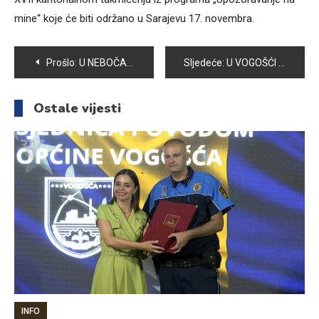
mine“ koje će biti održano u Sarajevu 17. novembra.
Navigacija
Prošlo:
U NEBOČAJU I GORI OBNOVLJENE TRI KUĆE
Sljedeće:
U VOGOŠĆI POČELA REALIZACIJA PROJEKTA „JUDO U ŠKOLAMA“
članaka
Ostale vijesti
INFO