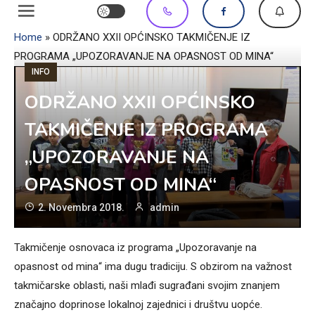
Home
»
ODRŽANO XXII OPĆINSKO TAKMIČENJE IZ
PROGRAMA „UPOZORAVANJE NA OPASNOST OD MINA“
INFO
ODRŽANO XXII OPĆINSKO
TAKMIČENJE IZ PROGRAMA
„UPOZORAVANJE NA
OPASNOST OD MINA“
2. Novembra 2018.
admin
Takmičenje osnovaca iz programa „Upozoravanje na
opasnost od mina“ ima dugu tradiciju. S obzirom na važnost
takmičarske oblasti, naši mlađi sugrađani svojim znanjem
značajno doprinose lokalnoj zajednici i društvu uopće.