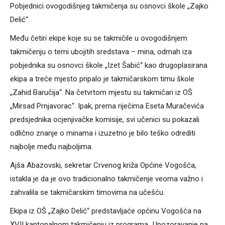
Pobjednici ovogodišnjeg takmičenja su osnovci škole „Zajko
Delić“.
Među četiri ekipe koje su se takmičile u ovogodišnjem
takmičenju o temi ubojitih sredstava – mina, odmah iza
pobjednika su osnovci škole „Izet Šabić“ kao drugoplasirana
ekipa a treće mjesto pripalo je takmičarskom timu škole
„Zahid Baručija“. Na četvrtom mjestu su takmičari iz OŠ
„Mirsad Prnjavorac“. Ipak, prema riječima Eseta Muračevića
predsjednika ocjenjivačke komisije, svi učenici su pokazali
odlično znanje o minama i izuzetno je bilo teško odrediti
najbolje među najboljima.
Ajša Abazovski, sekretar Crvenog križa Općine Vogošća,
istakla je da je ovo tradicionalno takmičenje veoma važno i
zahvalila se takmičarskim timovima na učešću.
Ekipa iz OŠ „Zajko Delić“ predstavljaće općinu Vogošća na
XVII kantonalnom takmičenju iz programa „Upozoravanje na