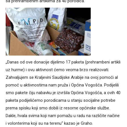
sa prehrambenim artiklima za 40 porodica.
„Danas od ove donacije dijelimo 17 paketa (prehrambeni artikli
uz hurme) i ovu aktivnost ćemo veoma brzo realizovati.
Zahvaljujem se Kraljevini Saudijske Arabije na ovoj pomoći al
pomoć u aktivnostima nam pruža i Općina Vogošća. Podijelili
smo pakete čiju nabavku je izvršila Općina Vogošća, a ovih 40
paketa podijelićemo porodicama u stanju socijalne potrebe
prema spisku koji smo dobili iz resorne općinske službe.
Dakle, hvala svima koji nam pomažu u radu na različite načine
i volonterima koji su na terenu“ kazao je Graho.