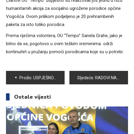
Članovi OU “Tempo” uspješno su realizovali još jednu u nizu
humanitarnih akcija za socijalno ugrožene porodice općine
Vogošća. Ovom prilikom podjeljeno je 20 prehrambenih
paketa za isto toliko porodica.
Prema riječima volontera, OU “Tempo” Sanela Grahe, jako je
bitno da se, pogotovo u ovim teškim vremenima održi
kontinuitet u pružanju pomoći porodicama koje su u potrebi.
Navigacija
Prošlo:
USPJEŠNO ZAVRŠENA PROBNA EKSTERNA MATURA U SREDNJOŠKOLSKOM CENTRU VOGOŠĆA
Sljedeće:
RADOVI NA IZGRADNJI DŽAMIJE U NASELJU KRIVOGLAVCI PRIVODE SE KRAJU
članaka
Ostale vijesti