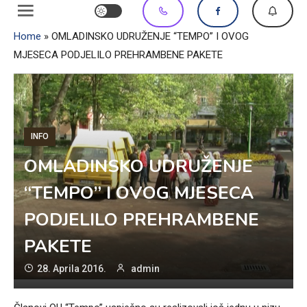
Home
»
OMLADINSKO UDRUŽENJE “TEMPO” I OVOG
MJESECA PODJELILO PREHRAMBENE PAKETE
INFO
OMLADINSKO UDRUŽENJE
“TEMPO” I OVOG MJESECA
PODJELILO PREHRAMBENE
PAKETE
28. Aprila 2016.
admin